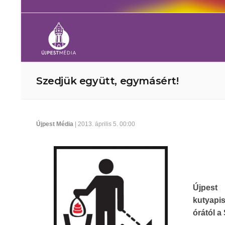
Szedjük együtt, egymásért!
Újpest Média
| 2013. április 5. 00:00
Újpest
kutyapis
órától a