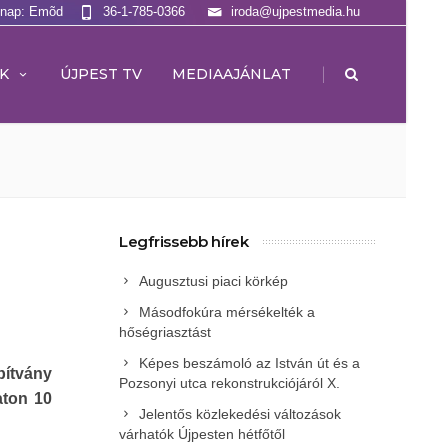
lnap: Emõd
36-1-785-0366
iroda@ujpestmedia.hu
|
K
ÚJPEST TV
MEDIAAJÁNLAT
Legfrissebb hírek
Augusztusi piaci körkép
Másodfokúra mérsékelték a
hőségriasztást
Képes beszámoló az István út és a
ítvány
Pozsonyi utca rekonstrukciójáról X.
aton 10
Jelentős közlekedési változások
várhatók Újpesten hétfőtől