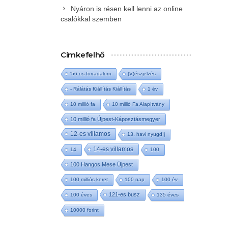
Nyáron is résen kell lenni az online
csalókkal szemben
Címkefelhő
'56-os forradalom
(V)észjelzés
- Rálátás Kiállítás Kiállítás
1 év
10 millió fa
10 millió Fa Alapítvány
10 millió fa Újpest-Káposztásmegyer
12-es villamos
13. havi nyugdíj
14-es villamos
14
100
100 Hangos Mese Újpest
100 milliós keret
100 nap
100 év
121-es busz
100 éves
135 éves
10000 forint