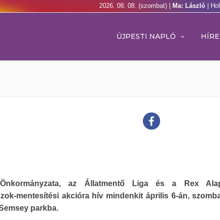
2026. 08. 08. (szombat) |
Ma: László
| Ho
ÚJPESTI NAPLÓ
HÍRE
 Önkormányzata, az Állatmentő Liga és a Rex Alap
zok-mentesítési akcióra hív mindenkit április 6-án, szomb
 Semsey parkba.