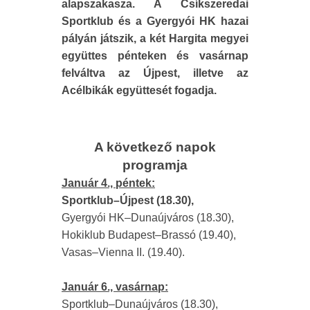
alapszakasza. A Csíkszeredai
Sportklub és a Gyergyói HK hazai
pályán játszik, a két Hargita megyei
együttes pénteken és vasárnap
felváltva az Újpest, illetve az
Acélbikák együttesét fogadja.
A következő napok
programja
Január 4., péntek:
Sportklub–Újpest (18.30),
Gyergyói HK–Dunaújváros (18.30),
Hokiklub Budapest–Brassó (19.40),
Vasas–Vienna II. (19.40).
Január 6., vasárnap:
Sportklub–Dunaújváros (18.30),