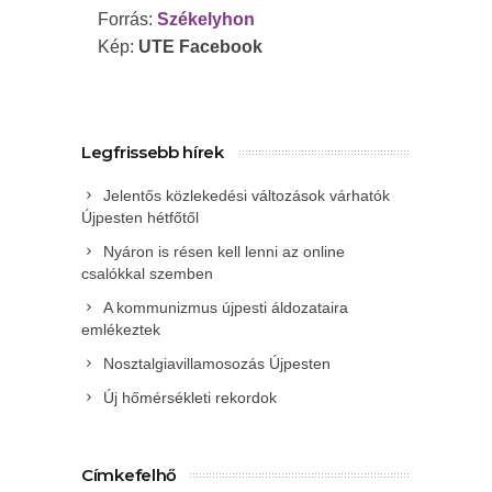
Forrás:
Székelyhon
Kép:
UTE Facebook
Legfrissebb hírek
Jelentős közlekedési változások várhatók
Újpesten hétfőtől
Nyáron is résen kell lenni az online
csalókkal szemben
A kommunizmus újpesti áldozataira
emlékeztek
Nosztalgiavillamosozás Újpesten
Új hőmérsékleti rekordok
Címkefelhő