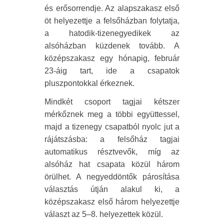
és erősorrendje. Az alapszakasz első
öt helyezettje a felsőházban folytatja,
a hatodik-tizenegyedikek az
alsóházban küzdenek tovább. A
középszakasz egy hónapig, február
23-áig tart, ide a csapatok
pluszpontokkal érkeznek.
Mindkét csoport tagjai kétszer
mérkőznek meg a többi együttessel,
majd a tizenegy csapatból nyolc jut a
rájátszásba: a felsőház tagjai
automatikus résztvevők, míg az
alsóház hat csapata közül három
örülhet. A negyeddöntők párosítása
választás útján alakul ki, a
középszakasz első három helyezettje
választ az 5–8. helyezettek közül.