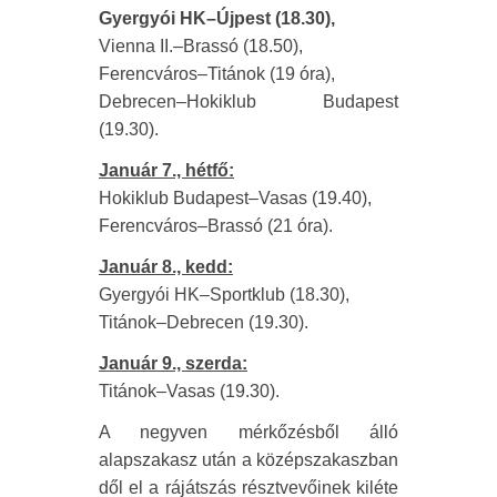
Gyergyói HK–Újpest (18.30),
Vienna II.–Brassó (18.50),
Ferencváros–Titánok (19 óra),
Debrecen–Hokiklub Budapest
(19.30).
Január 7., hétfő:
Hokiklub Budapest–Vasas (19.40),
Ferencváros–Brassó (21 óra).
Január 8., kedd:
Gyergyói HK–Sportklub (18.30),
Titánok–Debrecen (19.30).
Január 9., szerda:
Titánok–Vasas (19.30).
A negyven mérkőzésből álló
alapszakasz után a középszakaszban
dől el a rájátszás résztvevőinek kiléte