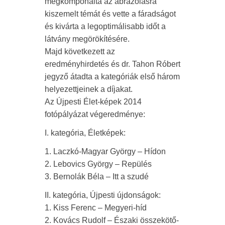
megkomponálta az ábrázolásra
kiszemelt témát és vette a fáradságot
és kivárta a legoptimálisabb időt a
látvány megörökítésére.
Majd következett az
eredményhirdetés és dr. Tahon Róbert
jegyző átadta a kategóriák első három
helyezettjeinek a díjakat.
Az Újpesti Élet-képek 2014
fotópályázat végeredménye:
I. kategória, Életképek:
1. Laczkó-Magyar György – Hídon
2. Lebovics György – Repülés
3. Bernolák Béla – Itt a szudé
II. kategória, Újpesti újdonságok:
1. Kiss Ferenc – Megyeri-híd
2. Kovács Rudolf – Északi összekötő-