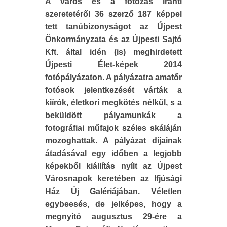
A város és a fotózás iránti
szeretetéről 36 szerző 187 képpel
tett tanúbizonyságot az Újpest
Önkormányzata és az Újpesti Sajtó
Kft. által idén (is) meghirdetett
Újpesti Élet-képek 2014
fotópályázaton. A pályázatra amatőr
fotósok jelentkezését várták a
kiírók, életkori megkötés nélkül, s a
beküldött pályamunkák a
fotográfiai műfajok széles skáláján
mozoghattak. A pályázat díjainak
átadásával egy időben a legjobb
képekből kiállítás nyílt az Újpest
Városnapok keretében az Ifjúsági
Ház Új Galériájában. Véletlen
egybeesés, de jelképes, hogy a
megnyitó augusztus 29-ére a