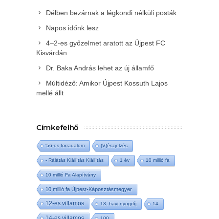
Délben bezárnak a légkondi nélküli posták
Napos időnk lesz
4–2-es győzelmet aratott az Újpest FC
Kisvárdán
Dr. Baka András lehet az új államfő
Múltidéző: Amikor Újpest Kossuth Lajos
mellé állt
Címkefelhő
'56-os forradalom
(V)észjelzés
- Rálátás Kiállítás Kiállítás
1 év
10 millió fa
10 millió Fa Alapítvány
10 millió fa Újpest-Káposztásmegyer
12-es villamos
13. havi nyugdíj
14
14-es villamos
100