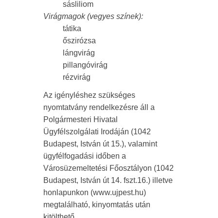
sásliliom
Virágmagok (vegyes színek):
tátika
őszirózsa
lángvirág
pillangóvirág
rézvirág
Az igényléshez szükséges
nyomtatvány rendelkezésre áll a
Polgármesteri Hivatal
Ügyfélszolgálati Irodáján (1042
Budapest, István út 15.), valamint
ügyfélfogadási időben a
Városüzemeltetési Főosztályon (1042
Budapest, István út 14. fszt.16.) illetve
honlapunkon (www.ujpest.hu)
megtalálható, kinyomtatás után
kitölthető.