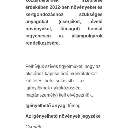
közterületeinek szépítése
érdekében 2012-ben növényeket és
kertgondozáshoz szükséges
anyagokat (cserjéket, évelő
növényeket, fűmagot) bocsát
ingyenesen az állampolgárok
rendelkezésére.
Felhívjuk szíves figyelmüket, hogy az
akcióhoz kapcsolódó munkálatokat –
kiültetés, belocsolás stb. – az
igénylőknek (lakóközösség,
magánszemély) kell elvégezniük.
Igényelhető anyag:
fűmag
Az igényelhető növények jegyzéke
Cserjék: