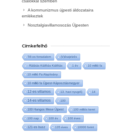
csalókkal szemben
A kommunizmus újpesti áldozataira
emlékeztek
Nosztalgiavillamosozás Újpesten
Címkefelhő
'56-os forradalom
(V)észjelzés
- Rálátás Kiállítás Kiállítás
1 év
10 millió fa
10 millió Fa Alapítvány
10 millió fa Újpest-Káposztásmegyer
12-es villamos
13. havi nyugdíj
14
14-es villamos
100
100 Hangos Mese Újpest
100 milliós keret
100 nap
100 év
100 éves
121-es busz
135 éves
10000 forint