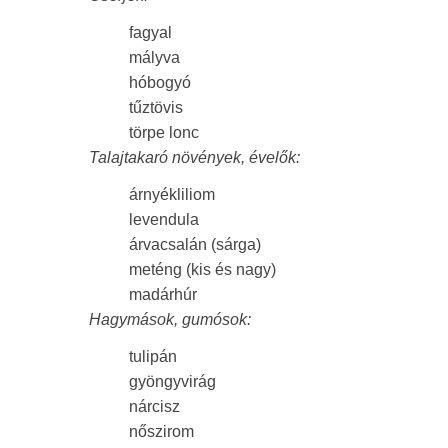
fagyal
mályva
hóbogyó
tűztövis
törpe lonc
Talajtakaró növények, évelők:
árnyékliliom
levendula
árvacsalán (sárga)
meténg (kis és nagy)
madárhúr
Hagymások, gumósok:
tulipán
gyöngyvirág
nárcisz
nőszirom