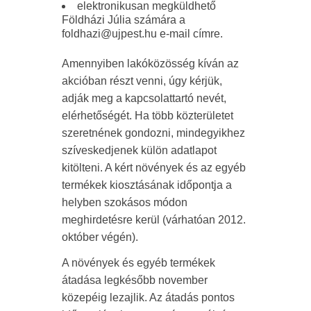
elektronikusan megküldhető
Földházi Júlia számára a
foldhazi@ujpest.hu e-mail címre.
Amennyiben lakóközösség kíván az
akcióban részt venni, úgy kérjük,
adják meg a kapcsolattartó nevét,
elérhetőségét. Ha több közterületet
szeretnének gondozni, mindegyikhez
szíveskedjenek külön adatlapot
kitölteni. A kért növények és az egyéb
termékek kiosztásának időpontja a
helyben szokásos módon
meghirdetésre kerül (várhatóan 2012.
október végén).
A növények és egyéb termékek
átadása legkésőbb november
közepéig lezajlik. Az átadás pontos