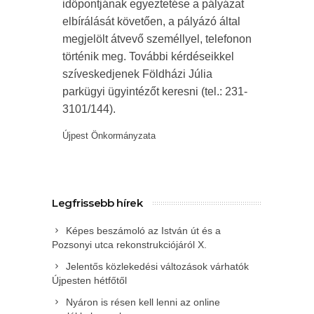
időpontjának egyeztetése a pályázat
elbírálását követően, a pályázó által
megjelölt átvevő személlyel, telefonon
történik meg. További kérdéseikkel
szíveskedjenek Földházi Júlia
parkügyi ügyintézőt keresni (tel.: 231-
3101/144).
Újpest Önkormányzata
Legfrissebb hírek
Képes beszámoló az István út és a
Pozsonyi utca rekonstrukciójáról X.
Jelentős közlekedési változások várhatók
Újpesten hétfőtől
Nyáron is résen kell lenni az online