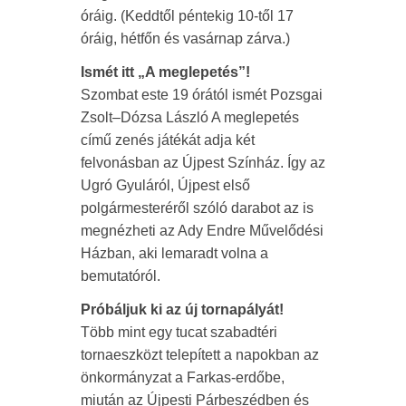
óráig. (Keddtől péntekig 10-től 17
óráig, hétfőn és vasárnap zárva.)
Ismét itt „A meglepetés”!
Szombat este 19 órától ismét Pozsgai
Zsolt–Dózsa László A meglepetés
című zenés játékát adja két
felvonásban az Újpest Színház. Így az
Ugró Gyuláról, Újpest első
polgármesteréről szóló darabot az is
megnézheti az Ady Endre Művelődési
Házban, aki lemaradt volna a
bemutatóról.
Próbáljuk ki az új tornapályát!
Több mint egy tucat szabadtéri
tornaeszközt telepített a napokban az
önkormányzat a Farkas-erdőbe,
miután az Újpesti Párbeszédben és