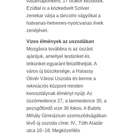
vasárnaponként, 17 órakor kezdődik.
Ezúttal is a közkedvelt Szilver
zenekar várja a táncolni vágyókat a
hatvanas-hetvenes-nyolcvanas évek
zenéjével.
Vizes élmények az uszodában
Mozgásra továbbra is az úszást
ajánljuk, amellyel testünket és
lelkünket egyaránt felüdíthetjük. A
város új büszkesége, a Halassy
Olivér Városi Uszoda és benne a
rekreációs központ minden
korosztálynak élményt nyújt. Az
úszómedence 27, a tanmedence 30, a
pezsgőfürdő vize 36 fokos. A Babits
Mihály Gimnázium szomszédságában
lévő új uszoda címe: IV., Tóth Aladár
utca 16–18. Megközelítés