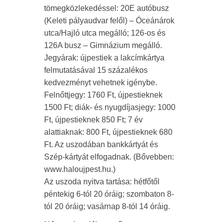
tömegközlekedéssel: 20E autóbusz
(Keleti pályaudvar felől) – Óceánárok
utca/Hajló utca megálló; 126-os és
126A busz – Gimnázium megálló.
Jegyárak: újpestiek a lakcímkártya
felmutatásával 15 százalékos
kedvezményt vehetnek igénybe.
Felnőttjegy: 1760 Ft, újpestieknek
1500 Ft; diák- és nyugdíjasjegy: 1000
Ft, újpestieknek 850 Ft; 7 év
alattiaknak: 800 Ft, újpestieknek 680
Ft. Az uszodában bankkártyát és
Szép-kártyát elfogadnak. (Bővebben:
www.haloujpest.hu.)
Az uszoda nyitva tartása: hétfőtől
péntekig 6-tól 20 óráig; szombaton 8-
tól 20 óráig; vasárnap 8-tól 14 óráig.