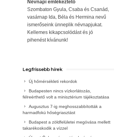
Névnapi emlékeztető
Szombaton Gyula, Csaba és Csanád,
vasárnap Ida, Béla és Hermina nevű
ismerőseink ünneplik névnapjukat.
Kellemes kikapcsolódást és jó
pihenést kívánunk!
Legfrissebb hírek
Új hőmérsékleti rekordok
Budapesten nincs vízkorlátozás,
félreérthető volt a minisztérium tájékoztatása
Augusztus 7-ig meghosszabbították a
harmadfokú hőségriasztást
Budapest a zöldfelületei megóvása mellett
takarékoskodik a vízzel