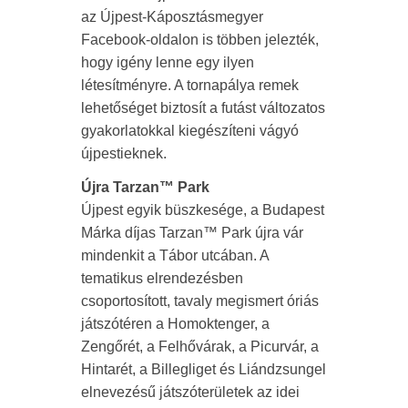
az Újpest-Káposztásmegyer
Facebook-oldalon is többen jelezték,
hogy igény lenne egy ilyen
létesítményre. A tornapálya remek
lehetőséget biztosít a futást változatos
gyakorlatokkal kiegészíteni vágyó
újpestieknek.
Újra Tarzan™ Park
Újpest egyik büszkesége, a Budapest
Márka díjas Tarzan™ Park újra vár
mindenkit a Tábor utcában. A
tematikus elrendezésben
csoportosított, tavaly megismert óriás
játszótéren a Homoktenger, a
Zengőrét, a Felhővárak, a Picurvár, a
Hintarét, a Billegliget és Liándzsungel
elnevezésű játszóterületek az idei