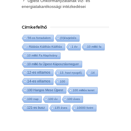
Újpest Önkormányzatának víz- és
energiatakarékossági intézkedései
Címkefelhő
'56-os forradalom
(V)észjelzés
- Rálátás Kiállítás Kiállítás
1 év
10 millió fa
10 millió Fa Alapítvány
10 millió fa Újpest-Káposztásmegyer
12-es villamos
13. havi nyugdíj
14
14-es villamos
100
100 Hangos Mese Újpest
100 milliós keret
100 nap
100 év
100 éves
121-es busz
135 éves
10000 forint