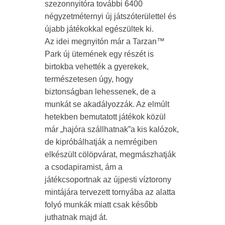
szezonnyitóra további 6400
négyzetméternyi új játszóterülettel és
újabb játékokkal egészültek ki.
Az idei megnyitón már a Tarzan™
Park új ütemének egy részét is
birtokba vehették a gyerekek,
természetesen úgy, hogy
biztonságban lehessenek, de a
munkát se akadályozzák. Az elmúlt
hetekben bemutatott játékok közül
már „hajóra szállhatnak”a kis kalózok,
de kipróbálhatják a nemrégiben
elkészült cölöpvárat, megmászhatják
a csodapiramist, ám a
játékcsoportnak az újpesti víztorony
mintájára tervezett tornyába az alatta
folyó munkák miatt csak később
juthatnak majd át.