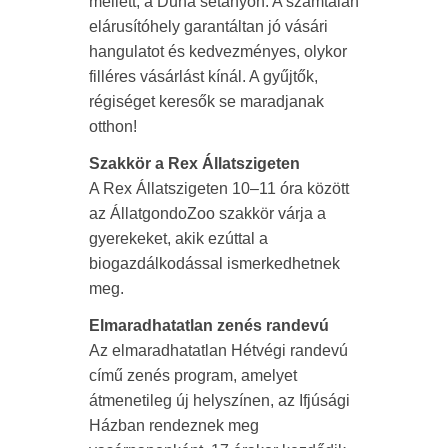
mellett, a Duna sétányon. A számtalan
elárusítóhely garantáltan jó vásári
hangulatot és kedvezményes, olykor
filléres vásárlást kínál. A gyűjtők,
régiséget keresők se maradjanak
otthon!
Szakkör a Rex Állatszigeten
A Rex Állatszigeten 10–11 óra között
az ÁllatgondoZoo szakkör várja a
gyerekeket, akik ezúttal a
biogazdálkodással ismerkedhetnek
meg.
Elmaradhatatlan zenés randevú
Az elmaradhatatlan Hétvégi randevú
című zenés program, amelyet
átmenetileg új helyszínen, az Ifjúsági
Házban rendeznek meg