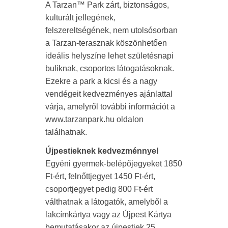
A Tarzan™ Park zárt, biztonságos,
kulturált jellegének,
felszereltségének, nem utolsósorban
a Tarzan-terasznak köszönhetően
ideális helyszíne lehet születésnapi
buliknak, csoportos látogatásoknak.
Ezekre a park a kicsi és a nagy
vendégeit kedvezményes ajánlattal
várja, amelyről további információt a
www.tarzanpark.hu oldalon
találhatnak.
Újpestieknek kedvezménnyel
Egyéni gyermek-belépőjegyeket 1850
Ft-ért, felnőttjegyet 1450 Ft-ért,
csoportjegyet pedig 800 Ft-ért
válthatnak a látogatók, amelyből a
lakcímkártya vagy az Újpest Kártya
bemutatásakor az újpestiek 25