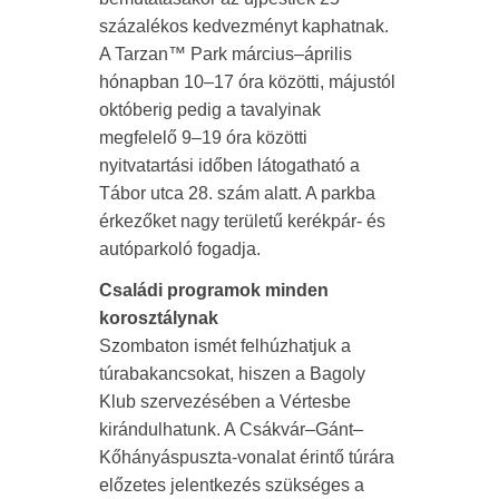
százalékos kedvezményt kaphatnak.
A Tarzan™ Park március–április
hónapban 10–17 óra közötti, májustól
októberig pedig a tavalyinak
megfelelő 9–19 óra közötti
nyitvatartási időben látogatható a
Tábor utca 28. szám alatt. A parkba
érkezőket nagy területű kerékpár- és
autóparkoló fogadja.
Családi programok minden
korosztálynak
Szombaton ismét felhúzhatjuk a
túrabakancsokat, hiszen a Bagoly
Klub szervezésében a Vértesbe
kirándulhatunk. A Csákvár–Gánt–
Kőhányáspuszta-vonalat érintő túrára
előzetes jelentkezés szükséges a