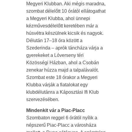
Megyeri Klubban. Aki mégis maradna,
szombat délelőtt 10 órától ellátogathat
a Megyeri Klubba, ahol ünnepi
kézművesdélelőtt keretében már a
húsvétra készülnek kicsik és nagyok.
Délután 17–18 óra között a
Szederinda – aprók táncháza várja a
gyerekeket a Lóverseny téri
Közösségi Házban, ahol a Csobán
zenekar húzza majd a talpalávalót.
Szombat este 18 órakor a Megyeri
Klubba várják a fiatalokat egy
klubdélutánra a Káposztási Ifi Klub
szervezésében.
Mindenkit vár a Piac-Placc
Szombaton reggel 6 órától nyílik a
népszerű Piac-Placc a városháza