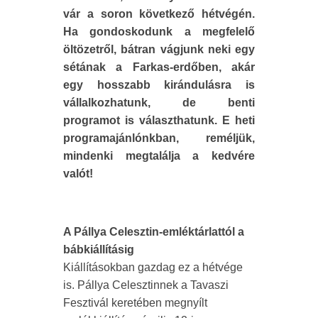
vár a soron következő hétvégén.
Ha gondoskodunk a megfelelő
öltözetről, bátran vágjunk neki egy
sétának a Farkas-erdőben, akár
egy hosszabb kirándulásra is
vállalkozhatunk, de benti
programot is választhatunk. E heti
programajánlónkban, reméljük,
mindenki megtalálja a kedvére
valót!
A Pállya Celesztin-emléktárlattól a
bábkiállításig
Kiállításokban gazdag ez a hétvége
is. Pállya Celesztinnek a Tavaszi
Fesztivál keretében megnyílt