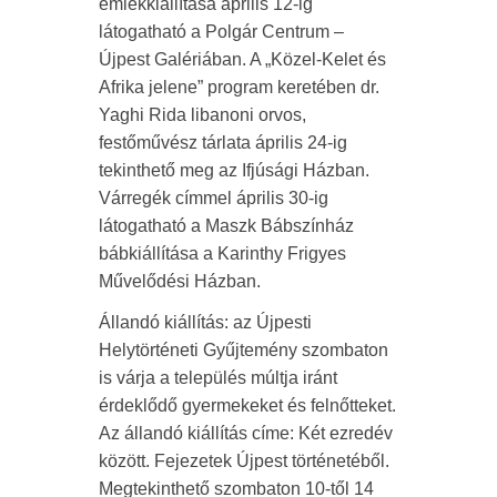
emlékkiállítása április 12‐ig
látogatható a Polgár Centrum –
Újpest Galériában. A „Közel-Kelet és
Afrika jelene” program keretében dr.
Yaghi Rida libanoni orvos,
festőművész tárlata április 24-ig
tekinthető meg az Ifjúsági Házban.
Várregék címmel április 30-ig
látogatható a Maszk Bábszínház
bábkiállítása a Karinthy Frigyes
Művelődési Házban.
Állandó kiállítás: az Újpesti
Helytörténeti Gyűjtemény szombaton
is várja a település múltja iránt
érdeklődő gyermekeket és felnőtteket.
Az állandó kiállítás címe: Két ezredév
között. Fejezetek Újpest történetéből.
Megtekinthető szombaton 10-től 14