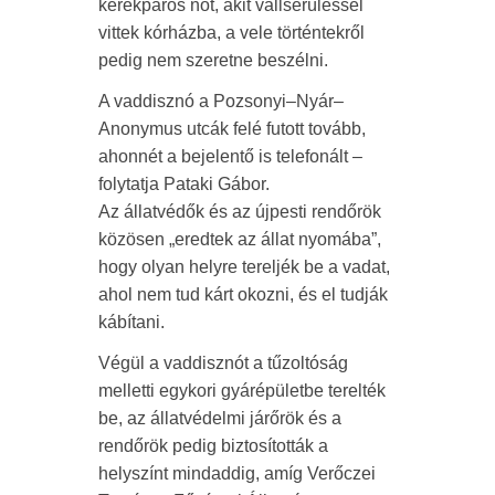
kerékpáros nőt, akit vállsérüléssel
vittek kórházba, a vele történtekről
pedig nem szeretne beszélni.
A vaddisznó a Pozsonyi–Nyár–
Anonymus utcák felé futott tovább,
ahonnét a bejelentő is telefonált –
folytatja Pataki Gábor.
Az állatvédők és az újpesti rendőrök
közösen „eredtek az állat nyomába”,
hogy olyan helyre tereljék be a vadat,
ahol nem tud kárt okozni, és el tudják
kábítani.
Végül a vaddisznót a tűzoltóság
melletti egykori gyárépületbe terelték
be, az állatvédelmi járőrök és a
rendőrök pedig biztosították a
helyszínt mindaddig, amíg Verőczei