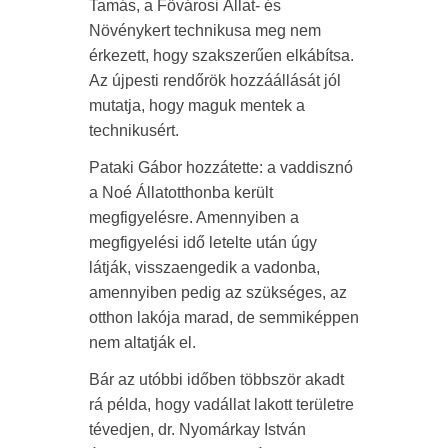
Tamás, a Fővárosi Állat- és
Növénykert technikusa meg nem
érkezett, hogy szakszerűen elkábítsa.
Az újpesti rendőrök hozzáállását jól
mutatja, hogy maguk mentek a
technikusért.
Pataki Gábor hozzátette: a vaddisznó
a Noé Állatotthonba került
megfigyelésre. Amennyiben a
megfigyelési idő letelte után úgy
látják, visszaengedik a vadonba,
amennyiben pedig az szükséges, az
otthon lakója marad, de semmiképpen
nem altatják el.
Bár az utóbbi időben többször akadt
rá példa, hogy vadállat lakott területre
tévedjen, dr. Nyomárkay István