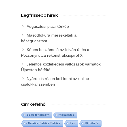
Legfrissebb hírek
Augusztusi piaci körkép
Másodfokúra mérsékelték a
hőségriasztást
Képes beszámoló az István út és a
Pozsonyi utca rekonstrukciójáról X.
Jelentős közlekedési változások várhatók
Újpesten hétfőtől
Nyáron is résen kell lenni az online
csalókkal szemben
Címkefelhő
'56-os forradalom
(V)észjelzés
- Rálátás Kiállítás Kiállítás
1 év
10 millió fa