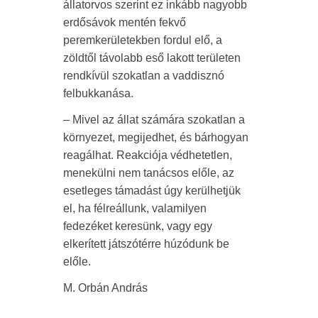
állatorvos szerint ez inkább nagyobb
erdősávok mentén fekvő
peremkerületekben fordul elő, a
zöldtől távolabb eső lakott területen
rendkívül szokatlan a vaddisznó
felbukkanása.
– Mivel az állat számára szokatlan a
környezet, megijedhet, és bárhogyan
reagálhat. Reakciója védhetetlen,
menekülni nem tanácsos előle, az
esetleges támadást úgy kerülhetjük
el, ha félreállunk, valamilyen
fedezéket keresünk, vagy egy
elkerített játszótérre húzódunk be
előle.
M. Orbán András