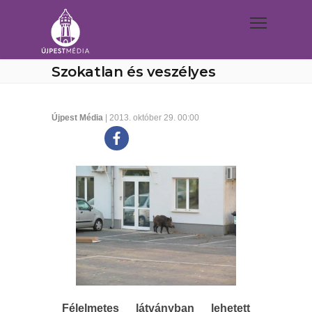
Szokatlan és veszélyes
Újpest Média
| 2013. október 29. 00:00
Félelmetes látványban lehetett