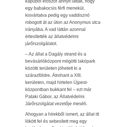
kapuból először annyit láttak, hogy
egy babakocsis férfi menekül,
kisvártatva pedig egy vaddisznó
robogott át az úton az Anonymus utca
irányába. A vad láttán azonnal
értesítették az állatvédelmi
járőrszolgálatot.
– Az állat a Dagály strand és a
bevásárlóközpont mögötti lakópark
közötti területen jöhetett ki a
szárazföldre. Átrohant a XIII.
kerületen, majd hirtelen Újpest-
központban bukkant fel – ezt már
Pataki Gábor, az Állatvédelmi
Járőrszolgálat vezetője meséli.
Ahogyan a hírekből ismert, az állat itt
lökött fel és sebesített meg egy