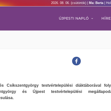
2026. 08. 06. (csütörtök) |
Ma: Berta
| Ho
ÚJPESTI NAPLÓ
HÍRE
és Csíkszentgyörgy testvértelepülési diáktáborával foly
entgyörgy és Újpest testvértelepülési megállapod
sulása.