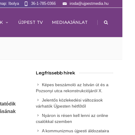
lnap: Ibolya
36-1-785-0366
iroda@ujpestmedia.hu
|
K
ÚJPEST TV
MEDIAAJÁNLAT
Legfrissebb hírek
Képes beszámoló az István út és a
Pozsonyi utca rekonstrukciójáról X.
Jelentős közlekedési változások
tatódik
várhatók Újpesten hétfőtől
ásának
Nyáron is résen kell lenni az online
csalókkal szemben
A kommunizmus újpesti áldozataira