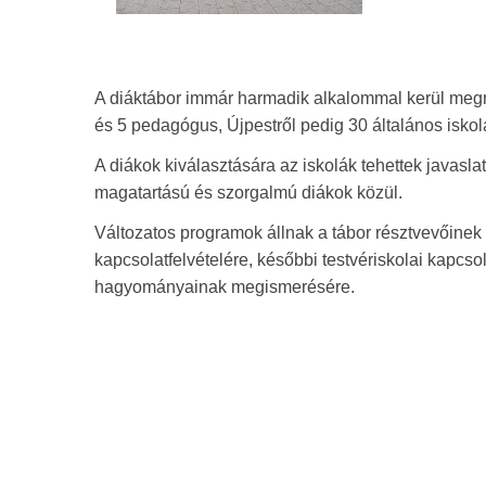
A diáktábor immár harmadik alkalommal kerül megr
és 5 pedagógus, Újpestről pedig 30 általános iskol
A diákok kiválasztására az iskolák tehettek javas
magatartású és szorgalmú diákok közül.
Változatos programok állnak a tábor résztvevőinek 
kapcsolatfelvételére, későbbi testvériskolai kapcs
hagyományainak megismerésére.