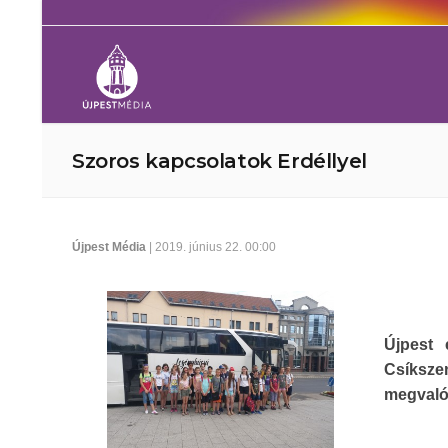
Szoros kapcsolatok Erdéllyel
Újpest Média
| 2019. június 22. 00:00
Újpest 
Csíksz
megvaló