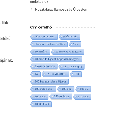
emlékeztek
Nosztalgiavillamosozás Újpesten
 diák
Címkefelhő
'56-os forradalom
(V)észjelzés
értékű
- Rálátás Kiállítás Kiállítás
1 év
10 millió fa
10 millió Fa Alapítvány
10 millió fa Újpest-Káposztásmegyer
rájának,
12-es villamos
13. havi nyugdíj
14-es villamos
14
100
100 Hangos Mese Újpest
100 milliós keret
100 nap
100 év
121-es busz
100 éves
135 éves
10000 forint