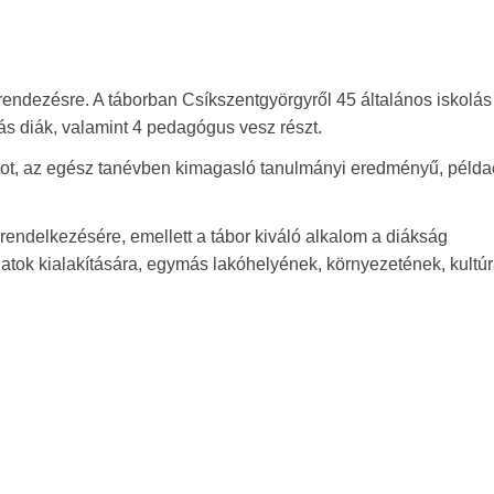
endezésre. A táborban Csíkszentgyörgyről 45 általános iskolás
ás diák, valamint 4 pedagógus vesz részt.
latot, az egész tanévben kimagasló tanulmányi eredményű, példa
rendelkezésére, emellett a tábor kiváló alkalom a diákság
olatok kialakítására, egymás lakóhelyének, környezetének, kultú