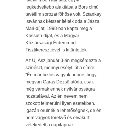
legkedveltebb alakítása a Bors című
tévéfilm sorozat főhőse volt. Sztankay
Istvánnak kétszer ítélték oda a Jászai
Mari-díjat, 1998-ban kapta meg a
Kossuth-díjat, és a Magyar
Köztársasági Érdemrend
Tisztikeresztjével is kitüntették.
Az Új Ász január 3-án megkérdezte a
színészt, mennyi esélyt lát a címre:
“Én már biztos vagyok benne, hogy
megvan Garas Dezső utóda, csak
még várnak ennek nyilvánosságra
hozatalával. Az én nevem nem
szokott felmerülni ilyen esetekben.
Igazán örülnék a lehetőségnek, de én
nem vagyok törekvő és elvakult” –
vélekedett a napilapnak.