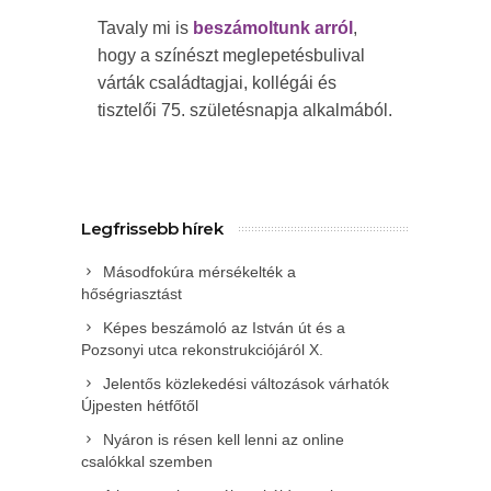
Tavaly mi is
beszámoltunk arról
,
hogy a színészt meglepetésbulival
várták családtagjai, kollégái és
tisztelői 75. születésnapja alkalmából.
Legfrissebb hírek
Másodfokúra mérsékelték a
hőségriasztást
Képes beszámoló az István út és a
Pozsonyi utca rekonstrukciójáról X.
Jelentős közlekedési változások várhatók
Újpesten hétfőtől
Nyáron is résen kell lenni az online
csalókkal szemben