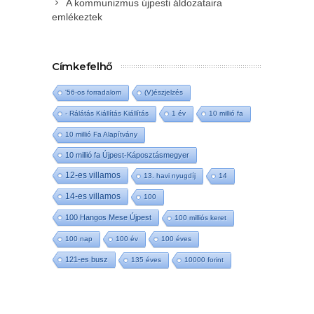
A kommunizmus újpesti áldozataira
emlékeztek
Címkefelhő
'56-os forradalom
(V)észjelzés
- Rálátás Kiállítás Kiállítás
1 év
10 millió fa
10 millió Fa Alapítvány
10 millió fa Újpest-Káposztásmegyer
12-es villamos
13. havi nyugdíj
14
14-es villamos
100
100 Hangos Mese Újpest
100 milliós keret
100 nap
100 év
100 éves
121-es busz
135 éves
10000 forint