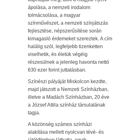
ápolása, a nemzeti irodalom
tolmácsolása, a magyar
színművészet, a nemzeti színjátszás
fejlesztése, népszerűsítése során
kimagasló érdemeket szereztek. A cím
halálig szól, legfeljebb tizenketten
viselhetik, és életük végéig
részesülnek a jelenleg havonta nettó
630 ezer forint juttatásban.
Színészi pályáját Miskolcon kezdte,
majd játszott a Nemzeti Színházban,
illetve a Madách Színházban, 20 éve
a József Attila színház társulatának
tagja.
A közönség számos színházi
alakítása mellett nyolcvan tévé- és
játékfilmben láthatta, egyik