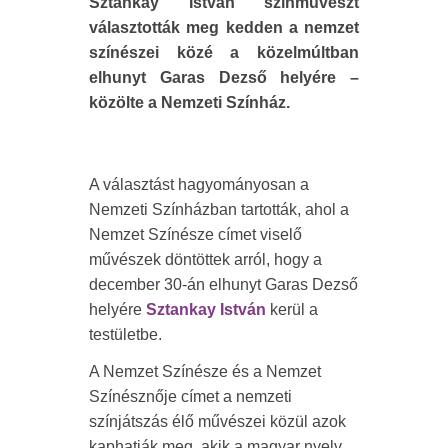
Sztankay István színművészt
választották meg kedden a nemzet
színészei közé a közelmúltban
elhunyt Garas Dezső helyére –
közölte a Nemzeti Színház.
A választást hagyományosan a
Nemzeti Színházban tartották, ahol a
Nemzet Színésze címet viselő
művészek döntöttek arról, hogy a
december 30-án elhunyt Garas Dezső
helyére
Sztankay István
kerül a
testületbe.
A Nemzet Színésze és a Nemzet
Színésznője címet a nemzeti
színjátszás élő művészei közül azok
kaphatják meg, akik a magyar nyelv