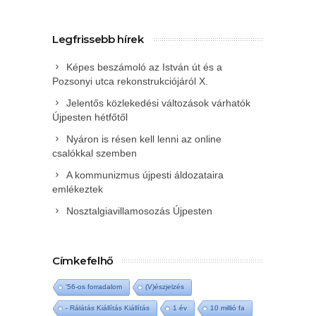
Legfrissebb hírek
Képes beszámoló az István út és a
Pozsonyi utca rekonstrukciójáról X.
Jelentős közlekedési változások várhatók
Újpesten hétfőtől
Nyáron is résen kell lenni az online
csalókkal szemben
A kommunizmus újpesti áldozataira
emlékeztek
Nosztalgiavillamosozás Újpesten
Címkefelhő
'56-os forradalom
(V)észjelzés
- Rálátás Kiállítás Kiállítás
1 év
10 millió fa