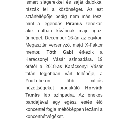
ismert slágerekkel és saját dalokkal
rázzák fel a közönséget. Az est
sztárfellépője pedig nem más lesz,
mint a legendás
Piramis
zenekar,
akik dalban kívánnak majd igazi
ünnepet. December 16-án az egykori
Megasztár versenyző, majd X-Faktor
mentor,
Tóth Gabi
érkezik a
Karácsonyi Vásár színpadára. 19
órától a 2018-as Karácsonyi Vásár
talán legjobban várt fellépője, a
YouTube-on több milliós
nézettségeket produkáló
Horváth
Tamás
lép színpadra. Az énekes
bandájával egy egész estés élő
koncerttel fogja méltóképpen lezárni a
koncerthétvégéket.