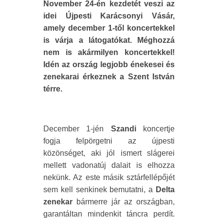
November 24-én kezdetét veszi az
idei Újpesti Karácsonyi Vásár,
amely december 1-től koncertekkel
is várja a látogatókat. Méghozzá
nem is akármilyen koncertekkel!
Idén az ország legjobb énekesei és
zenekarai érkeznek a Szent István
térre.
December 1-jén
Szandi
koncertje
fogja felpörgetni az újpesti
közönséget, aki jól ismert slágerei
mellett vadonatúj dalait is elhozza
nekünk. Az este másik sztárfellépőjét
sem kell senkinek bemutatni, a
Delta
zenekar
bármerre jár az országban,
garantáltan mindenkit táncra perdít.