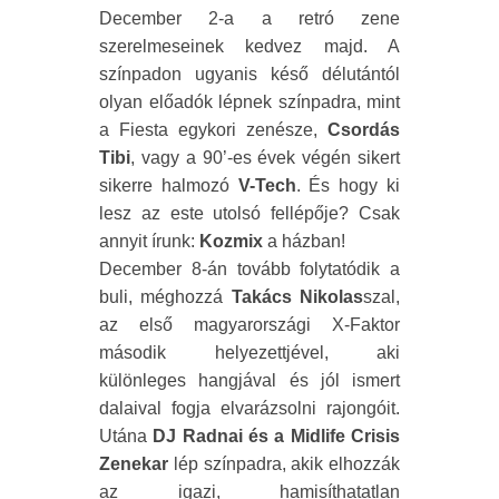
December 2-a a retró zene
szerelmeseinek kedvez majd. A
színpadon ugyanis késő délutántól
olyan előadók lépnek színpadra, mint
a Fiesta egykori zenésze,
Csordás
Tibi
, vagy a 90’-es évek végén sikert
sikerre halmozó
V-Tech
. És hogy ki
lesz az este utolsó fellépője? Csak
annyit írunk:
Kozmix
a házban!
December 8-án tovább folytatódik a
buli, méghozzá
Takács Nikolas
szal,
az első magyarországi X-Faktor
második helyezettjével, aki
különleges hangjával és jól ismert
dalaival fogja elvarázsolni rajongóit.
Utána
DJ Radnai és a Midlife Crisis
Zenekar
lép színpadra, akik elhozzák
az igazi, hamisíthatatlan