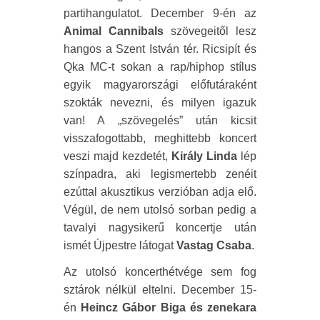
partihangulatot. December 9-én az
Animal Cannibals
szövegeitől lesz
hangos a Szent István tér. Ricsipít és
Qka MC-t sokan a rap/hiphop stílus
egyik magyarországi előfutáraként
szokták nevezni, és milyen igazuk
van! A „szövegelés” után kicsit
visszafogottabb, meghittebb koncert
veszi majd kezdetét,
Király Linda
lép
színpadra, aki legismertebb zenéit
ezúttal akusztikus verzióban adja elő.
Végül, de nem utolsó sorban pedig a
tavalyi nagysikerű koncertje után
ismét Újpestre látogat
Vastag Csaba
.
Az utolsó koncerthétvége sem fog
sztárok nélkül eltelni. December 15-
én
Heincz Gábor Biga és zenekara