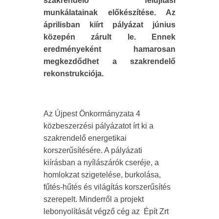
szakrendelő felújítási
munkálatainak előkészítése. Az
áprilisban kiírt pályázat június
közepén zárult le. Ennek
eredményeként hamarosan
megkezdődhet a szakrendelő
rekonstrukciója.
Az Újpest Önkormányzata 4
közbeszerzési pályázatot írt ki a
szakrendelő energetikai
korszerűsítésére. A pályázati
kiírásban a nyílászárók cseréje, a
homlokzat szigetelése, burkolása,
fűtés-hűtés és világítás korszerűsítés
szerepelt. Minderről a projekt
lebonyolítását végző cég az Épít Zrt