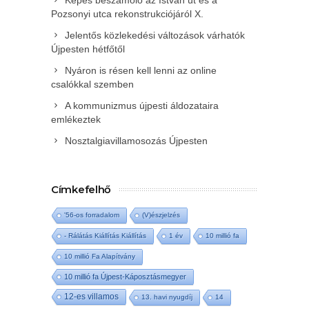
Képes beszámoló az István út és a
Pozsonyi utca rekonstrukciójáról X.
Jelentős közlekedési változások várhatók
Újpesten hétfőtől
Nyáron is résen kell lenni az online
csalókkal szemben
A kommunizmus újpesti áldozataira
emlékeztek
Nosztalgiavillamosozás Újpesten
Címkefelhő
'56-os forradalom
(V)észjelzés
- Rálátás Kiállítás Kiállítás
1 év
10 millió fa
10 millió Fa Alapítvány
10 millió fa Újpest-Káposztásmegyer
12-es villamos
13. havi nyugdíj
14