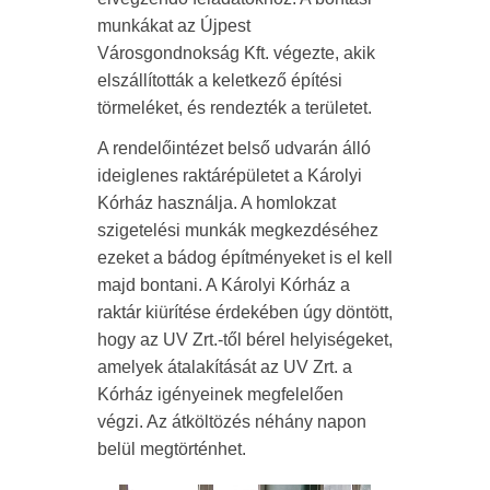
munkákat az Újpest
Városgondnokság Kft. végezte, akik
elszállították a keletkező építési
törmeléket, és rendezték a területet.
A rendelőintézet belső udvarán álló
ideiglenes raktárépületet a Károlyi
Kórház használja. A homlokzat
szigetelési munkák megkezdéséhez
ezeket a bádog építményeket is el kell
majd bontani. A Károlyi Kórház a
raktár kiürítése érdekében úgy döntött,
hogy az UV Zrt.-től bérel helyiségeket,
amelyek átalakítását az UV Zrt. a
Kórház igényeinek megfelelően
végzi. Az átköltözés néhány napon
belül megtörténhet.