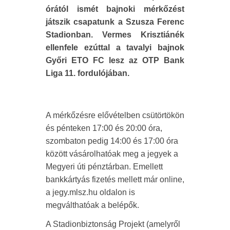
órától ismét bajnoki mérkőzést
játszik csapatunk a Szusza Ferenc
Stadionban. Vermes Krisztiánék
ellenfele ezúttal a tavalyi bajnok
Győri ETO FC lesz az OTP Bank
Liga 11. fordulójában.
A mérkőzésre elővételben csütörtökön
és pénteken 17:00 és 20:00 óra,
szombaton pedig 14:00 és 17:00 óra
között vásárolhatóak meg a jegyek a
Megyeri úti pénztárban. Emellett
bankkártyás fizetés mellett már online,
a jegy.mlsz.hu oldalon is
megválthatóak a belépők.
A Stadionbiztonság Projekt (amelyről