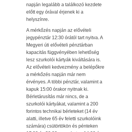
napján legalább a találkozó kezdete
előtt egy órával érjenek ki a
helyszínre.
A mérkőzés napján az elővételi
jegypénztár 12:30 órától tart nyitva. A
Megyeri úti elővételi pénztárban
kapacitás függvényében lehetőség
lesz szurkolói kártyák kiváltására is.
Az elővételi kedvezmény a belépőkre
a mérkőzés napján már nem
érvényes. A többi pénztár, valamint a
kapuk 15:00 órakor nyitnak ki.
Bérletárusítás már nincs, de a
szurkolói kártyákat, valamint a 200
forintos technikai bérleteket (14 év
alatti, illetve 65 év feletti szurkolóink
számára) csütörtökön és pénteken