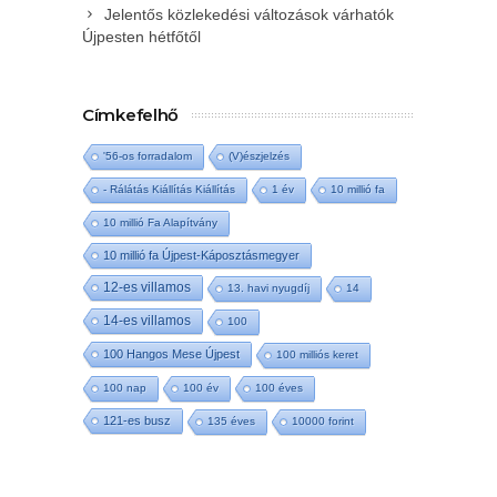
Jelentős közlekedési változások várhatók
Újpesten hétfőtől
Címkefelhő
'56-os forradalom
(V)észjelzés
- Rálátás Kiállítás Kiállítás
1 év
10 millió fa
10 millió Fa Alapítvány
10 millió fa Újpest-Káposztásmegyer
12-es villamos
13. havi nyugdíj
14
14-es villamos
100
100 Hangos Mese Újpest
100 milliós keret
100 nap
100 év
100 éves
121-es busz
135 éves
10000 forint