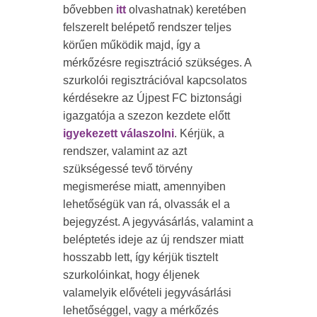
bővebben
itt
olvashatnak) keretében
felszerelt belépető rendszer teljes
körűen működik majd, így a
mérkőzésre regisztráció szükséges. A
szurkolói regisztrációval kapcsolatos
kérdésekre az Újpest FC biztonsági
igazgatója a szezon kezdete előtt
igyekezett válaszolni
. Kérjük, a
rendszer, valamint az azt
szükségessé tevő törvény
megismerése miatt, amennyiben
lehetőségük van rá, olvassák el a
bejegyzést. A jegyvásárlás, valamint a
beléptetés ideje az új rendszer miatt
hosszabb lett, így kérjük tisztelt
szurkolóinkat, hogy éljenek
valamelyik elővételi jegyvásárlási
lehetőséggel, vagy a mérkőzés