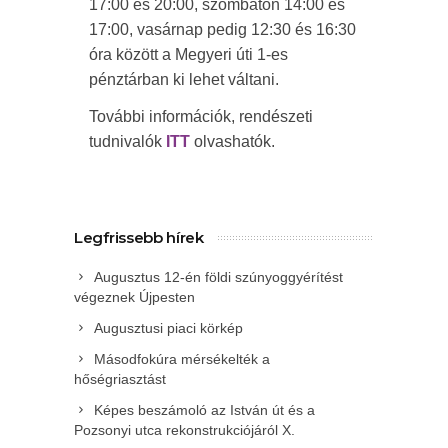
17:00 és 20:00, szombaton 14:00 és
17:00, vasárnap pedig 12:30 és 16:30
óra között a Megyeri úti 1-es
pénztárban ki lehet váltani.
További információk, rendészeti
tudnivalók
ITT
olvashatók.
Legfrissebb hírek
Augusztus 12-én földi szúnyoggyérítést
végeznek Újpesten
Augusztusi piaci körkép
Másodfokúra mérsékelték a
hőségriasztást
Képes beszámoló az István út és a
Pozsonyi utca rekonstrukciójáról X.