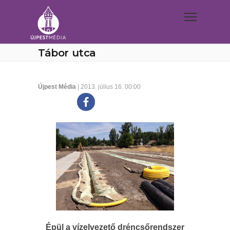
Tábor utca
Újpest Média
| 2013. július 16. 00:00
Épül a vízelvezető dréncsőrendszer