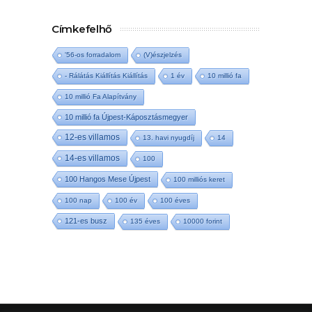
Címkefelhő
'56-os forradalom
(V)észjelzés
- Rálátás Kiállítás Kiállítás
1 év
10 millió fa
10 millió Fa Alapítvány
10 millió fa Újpest-Káposztásmegyer
12-es villamos
13. havi nyugdíj
14
14-es villamos
100
100 Hangos Mese Újpest
100 milliós keret
100 nap
100 év
100 éves
121-es busz
135 éves
10000 forint