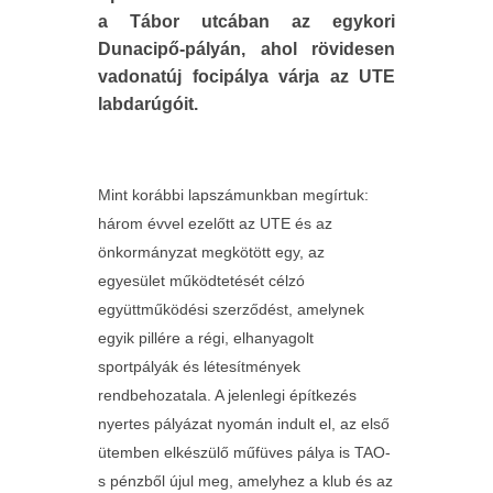
a Tábor utcában az egykori
Dunacipő-pályán, ahol rövidesen
vadonatúj focipálya várja az UTE
labdarúgóit.
Mint korábbi lapszámunkban megírtuk:
három évvel ezelőtt az UTE és az
önkormányzat megkötött egy, az
egyesület működtetését célzó
együttműködési szerződést, amelynek
egyik pillére a régi, elhanyagolt
sportpályák és létesítmények
rendbehozatala. A jelenlegi építkezés
nyertes pályázat nyomán indult el, az első
ütemben elkészülő műfüves pálya is TAO-
s pénzből újul meg, amelyhez a klub és az