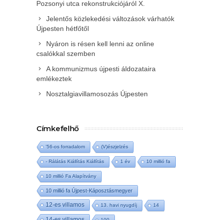
Pozsonyi utca rekonstrukciójáról X.
Jelentős közlekedési változások várhatók
Újpesten hétfőtől
Nyáron is résen kell lenni az online
csalókkal szemben
A kommunizmus újpesti áldozataira
emlékeztek
Nosztalgiavillamosozás Újpesten
Címkefelhő
'56-os forradalom
(V)észjelzés
- Rálátás Kiállítás Kiállítás
1 év
10 millió fa
10 millió Fa Alapítvány
10 millió fa Újpest-Káposztásmegyer
12-es villamos
13. havi nyugdíj
14
14-es villamos
100