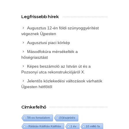
Legfrissebb hírek
Augusztus 12-én földi szúnyoggyérítést
végeznek Újpesten
Augusztusi piaci körkép
Másodfokúra mérsékelték a
hőségriasztást
Képes beszámoló az István út és a
Pozsonyi utca rekonstrukciójáról X.
Jelentős közlekedési változások várhatók
Újpesten hétfőtől
Címkefelhő
'56-os forradalom
(V)észjelzés
- Rálátás Kiállítás Kiállítás
1 év
10 millió fa