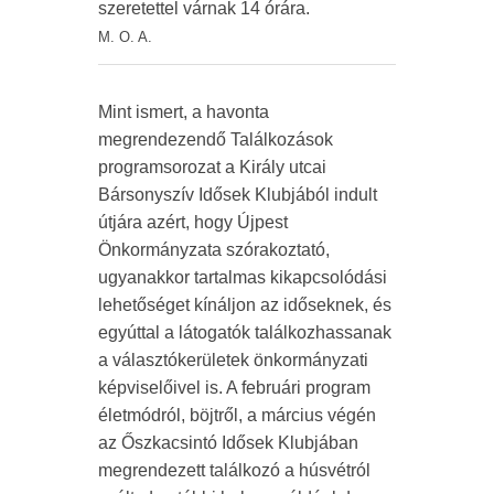
szeretettel várnak 14 órára.
M. O. A.
Mint ismert, a havonta
megrendezendő Találkozások
programsorozat a Király utcai
Bársonyszív Idősek Klubjából indult
útjára azért, hogy Újpest
Önkormányzata szórakoztató,
ugyanakkor tartalmas kikapcsolódási
lehetőséget kínáljon az időseknek, és
egyúttal a látogatók találkozhassanak
a választókerületek önkormányzati
képviselőivel is. A februári program
életmódról, böjtről, a március végén
az Őszkacsintó Idősek Klubjában
megrendezett találkozó a húsvétról