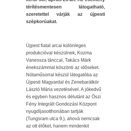
térítésmentesen látogatható,
szeretettel várják az újpesti
szépkorúakat.
Újpest fiatal arcai különleges
produkcióval készülnek, Kozma
Vanessza tánccal, Takács Márk
énekszámmal köszönti az időseket.
Nótaműsorral készül látogatóba az
Újpesti Magyardal és Zenebarátkör
László Mária vezetésével. A jókedvű
és egyben hasznos délutánt az Őszi
Fény Integrált Gondozási Központ
nyugdíjasotthonában tartják
(Tungsram utca 9.), ahová nemcsak
az ott élőket, hanem mindenkit