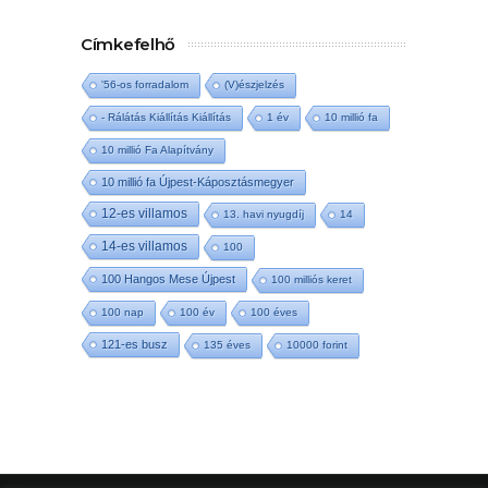
Címkefelhő
'56-os forradalom
(V)észjelzés
- Rálátás Kiállítás Kiállítás
1 év
10 millió fa
10 millió Fa Alapítvány
10 millió fa Újpest-Káposztásmegyer
12-es villamos
13. havi nyugdíj
14
14-es villamos
100
100 Hangos Mese Újpest
100 milliós keret
100 nap
100 év
100 éves
121-es busz
135 éves
10000 forint