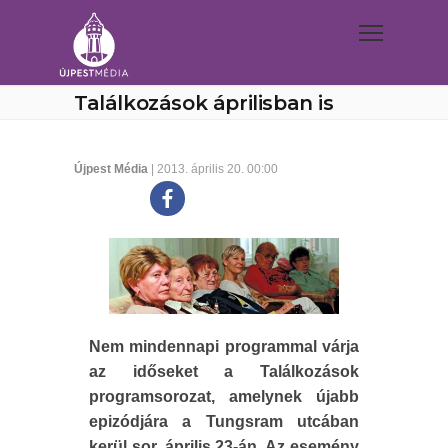
Találkozások áprilisban is
Újpest Média
| 2013. április 20. 00:00
Nem mindennapi programmal várja
az időseket a Találkozások
programsorozat, amelynek újabb
epizódjára a Tungsram utcában
kerül sor, április 23-án. Az esemény