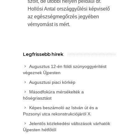
szólt, de utóbbi helyen például dr.
Hollósi Antal országgyűlési képviselő
az egészségmegőrzés jegyében
vérnyomást is mért.
Legfrissebb hírek
Augusztus 12-én földi szúnyoggyérítést
végeznek Újpesten
Augusztusi piaci körkép
Másodfokúra mérsékelték a
hőségriasztást
Képes beszámoló az István út és a
Pozsonyi utca rekonstrukciójáról X.
Jelentős közlekedési változások várhatók
Újpesten hétfőtől