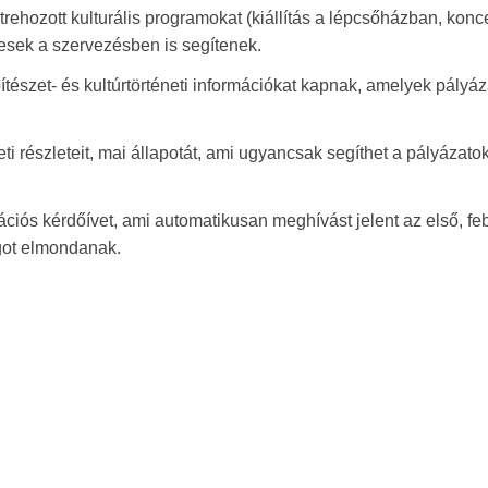
trehozott kulturális programokat (kiállítás a lépcsőházban, konc
tesek a szervezésben is segítenek.
tészet- és kultúrtörténeti információkat kapnak, amelyek pályáz
i részleteit, mai állapotát, ami ugyancsak segíthet a pályázato
rációs kérdőívet, ami automatikusan meghívást jelent az első, feb
lgot elmondanak.