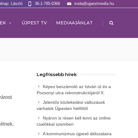
olnap: László
36-1-785-0366
iroda@ujpestmedia.hu
|
EK
ÚJPEST TV
MEDIAAJÁNLAT
Legfrissebb hírek
Képes beszámoló az István út és a
Pozsonyi utca rekonstrukciójáról X.
várost
Jelentős közlekedési változások
várhatók Újpesten hétfőtől
Nyáron is résen kell lenni az online
élnek,
csalókkal szemben
A kommunizmus újpesti áldozataira