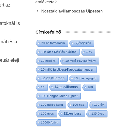
emlékeztek
ert az
Nosztalgiavillamosozás Újpesten
atoknál is
Címkefelhő
knál és a
'56-os forradalom
(V)észjelzés
- Rálátás Kiállítás Kiállítás
1 év
ruár eleji
10 millió fa
10 millió Fa Alapítvány
10 millió fa Újpest-Káposztásmegyer
12-es villamos
13. havi nyugdíj
14-es villamos
14
100
100 Hangos Mese Újpest
100 milliós keret
100 nap
100 év
121-es busz
100 éves
135 éves
10000 forint