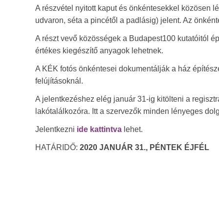
A részvétel nyitott kaput és önkéntesekkel közösen lé
udvaron, séta a pincétől a padlásig) jelent. Az önkén
A részt vevő közösségek a Budapest100 kutatóitól épí
értékes kiegészítő anyagok lehetnek.
A KÉK fotós önkéntesei dokumentálják a ház építészet
felújításoknál.
A jelentkezéshez elég január 31-ig kitölteni a regiszt
lakótalálkozóra. Itt a szervezők minden lényeges do
Jelentkezni
ide kattintva
lehet.
HATÁRIDŐ:
2020 JANUÁR 31., PÉNTEK ÉJFÉL