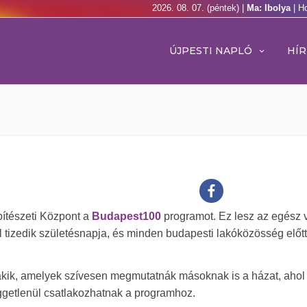
2026. 08. 07. (péntek) |
Ma: Ibolya
| H
ÚJPESTI NAPLÓ
HÍR
ítészeti Központ a
Budapest100
programot. Ez lesz az egész 
l tizedik születésnapja, és minden budapesti lakóközösség előtt
akik, amelyek szívesen megmutatnák másoknak is a házat, ahol 
üggetlenül csatlakozhatnak a programhoz.