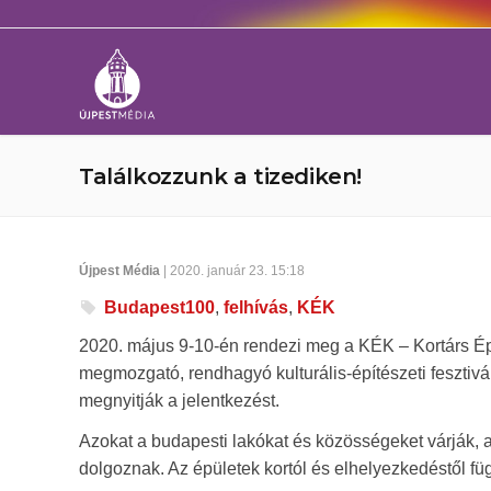
Találkozzunk a tizediken!
Újpest Média
| 2020. január 23. 15:18
Budapest100
,
felhívás
,
KÉK
2020. május 9-10-én rendezi meg a KÉK – Kortárs Ép
megmozgató, rendhagyó kulturális-építészeti fesztivá
megnyitják a jelentkezést.
Azokat a budapesti lakókat és közösségeket várják, 
dolgoznak. Az épületek kortól és elhelyezkedéstől f