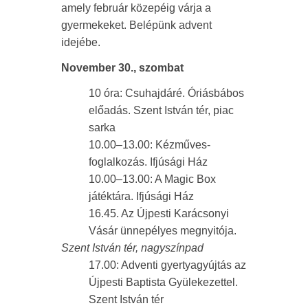
amely február közepéig várja a
gyermekeket. Belépünk advent
idejébe.
November 30., szombat
10 óra: Csuhajdáré. Óriásbábos
előadás. Szent István tér, piac
sarka
10.00–13.00: Kézműves-
foglalkozás. Ifjúsági Ház
10.00–13.00: A Magic Box
játéktára. Ifjúsági Ház
16.45. Az Újpesti Karácsonyi
Vásár ünnepélyes megnyitója.
Szent István tér, nagyszínpad
17.00: Adventi gyertyagyújtás az
Újpesti Baptista Gyülekezettel.
Szent István tér