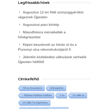
Legfrissebb hírek
Augusztus 12-én földi szúnyoggyérítést
végeznek Újpesten
Augusztusi piaci körkép
Másodfokúra mérsékelték a
hőségriasztást
Képes beszámoló az István út és a
Pozsonyi utca rekonstrukciójáról X.
Jelentős közlekedési változások várhatók
Újpesten hétfőtől
Címkefelhő
'56-os forradalom
(V)észjelzés
- Rálátás Kiállítás Kiállítás
1 év
10 millió fa
10 millió Fa Alapítvány