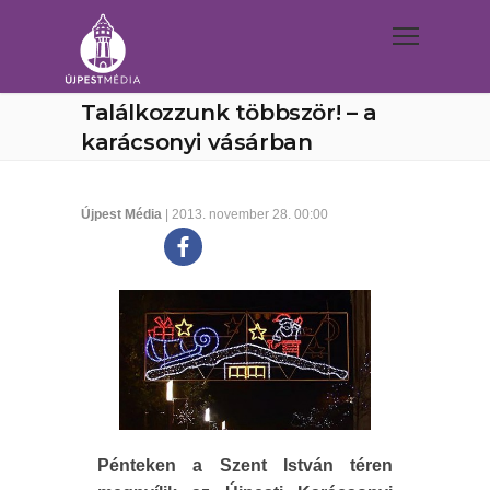
Találkozzunk többször! – a
karácsonyi vásárban
Újpest Média
| 2013. november 28. 00:00
Pénteken a Szent István téren