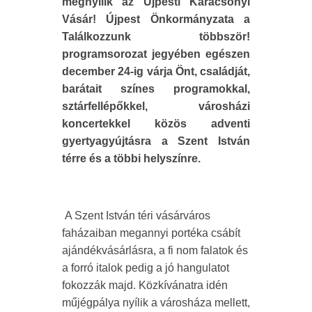
megnyílik az Újpesti Karácsonyi
Vásár! Újpest Önkormányzata a
Találkozzunk többször!
programsorozat jegyében egészen
december 24-ig várja Önt, családját,
barátait színes programokkal,
sztárfellépőkkel, városházi
koncertekkel közös adventi
gyertyagyújtásra a Szent István
térre és a többi helyszínre.
A Szent István téri vásárváros
faházaiban megannyi portéka csábít
ajándékvásárlásra, a fi nom falatok és
a forró italok pedig a jó hangulatot
fokozzák majd. Közkívánatra idén
műjégpálya nyílik a városháza mellett,