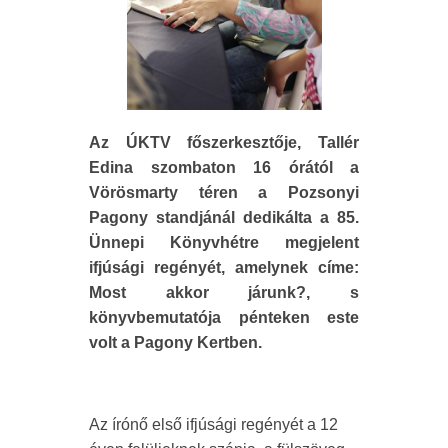
Az ÚKTV főszerkesztője, Tallér
Edina szombaton 16 órától a
Vörösmarty téren a Pozsonyi
Pagony standjánál dedikálta a 85.
Ünnepi Könyvhétre megjelent
ifjúsági regényét, amelynek címe:
Most akkor járunk?, s
könyvbemutatója pénteken este
volt a Pagony Kertben.
Az írónő első ifjúsági regényét a 12