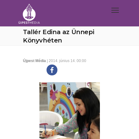
Tallér Edina az Ünnepi
Könyvhéten
Újpest Média
| 2014. június 14. 00:00