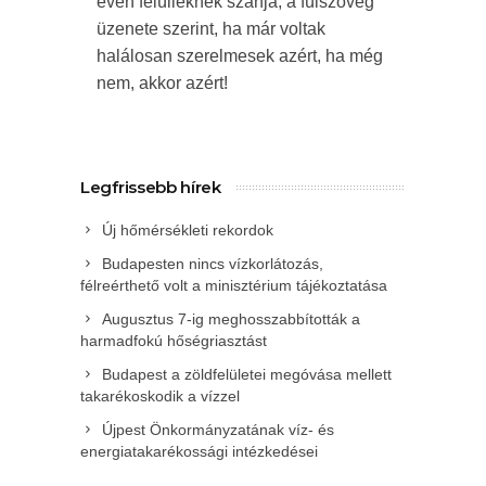
éven felülieknek szánja, a fülszöveg
üzenete szerint, ha már voltak
halálosan szerelmesek azért, ha még
nem, akkor azért!
Legfrissebb hírek
Új hőmérsékleti rekordok
Budapesten nincs vízkorlátozás,
félreérthető volt a minisztérium tájékoztatása
Augusztus 7-ig meghosszabbították a
harmadfokú hőségriasztást
Budapest a zöldfelületei megóvása mellett
takarékoskodik a vízzel
Újpest Önkormányzatának víz- és
energiatakarékossági intézkedései