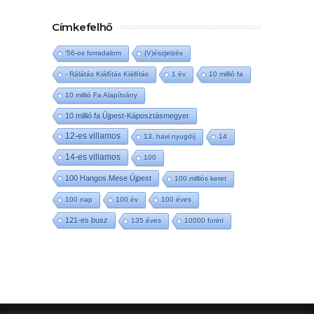
Címkefelhő
'56-os forradalom
(V)észjelzés
- Rálátás Kiállítás Kiállítás
1 év
10 millió fa
10 millió Fa Alapítvány
10 millió fa Újpest-Káposztásmegyer
12-es villamos
13. havi nyugdíj
14
14-es villamos
100
100 Hangos Mese Újpest
100 milliós keret
100 nap
100 év
100 éves
121-es busz
135 éves
10000 forint