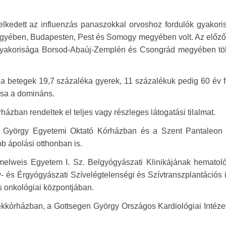
melkedett az influenzás panaszokkal orvoshoz fordulók gyakor
megyében, Budapesten, Pest és Somogy megyében volt. Az előző
ók gyakorisága Borsod-Abaúj-Zemplén és Csongrád megyében tö
, a betegek 19,7 százaléka gyerek, 11 százalékuk pedig 60 év fe
rusa a domináns.
ázban rendeltek el teljes vagy részleges látogatási tilalmat.
ent György Egyetemi Oktató Kórházban és a Szent Pantaleon
b ápolási otthonban is.
melweis Egyetem I. Sz. Belgyógyászati Klinikájának hematoló
v- és Érgyógyászati Szívelégtelenségi és Szívtranszplantációs 
s onkológiai központjában.
ekkórházban, a Gottsegen György Országos Kardiológiai Intéze