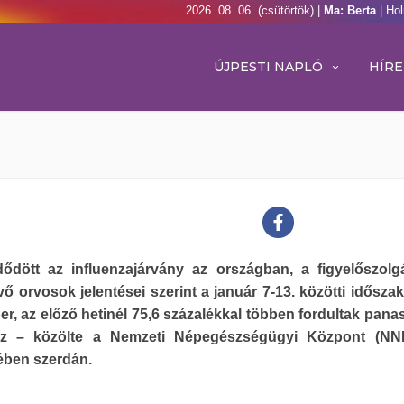
2026. 08. 06. (csütörtök) |
Ma: Berta
| Ho
ÚJPESTI NAPLÓ
HÍRE
ődött az influenzajárvány az országban, a figyelőszolg
vő orvosok jelentései szerint a január 7-13. közötti idősza
r, az előző hetinél 75,6 százalékkal többen fordultak pana
z – közölte a Nemzeti Népegészségügyi Központ (NNK
ében szerdán.