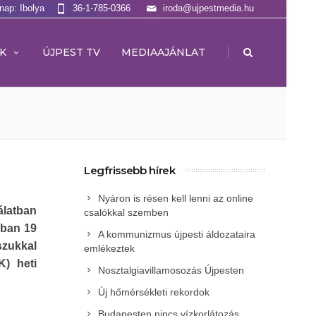
lnap: Ibolya
36-1-785-0366
iroda@ujpestmedia.hu
|
K
ÚJPEST TV
MEDIAAJÁNLAT
Legfrissebb hírek
Nyáron is résen kell lenni az online
álatban
csalókkal szemben
kban 19
A kommunizmus újpesti áldozataira
szukkal
emlékeztek
) heti
Nosztalgiavillamosozás Újpesten
Új hőmérsékleti rekordok
Budapesten nincs vízkorlátozás,