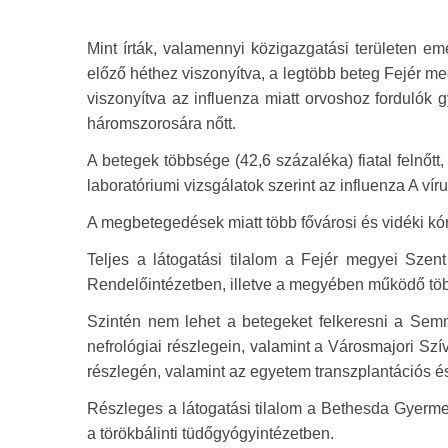
Mint írták, valamennyi közigazgatási területen e
előző héthez viszonyítva, a legtöbb beteg Fejér 
viszonyítva az influenza miatt orvoshoz fordul
háromszorosára nőtt.
A betegek többsége (42,6 százaléka) fiatal felnőtt
laboratóriumi vizsgálatok szerint az influenza A ví
A megbetegedések miatt több fővárosi és vidéki kórh
Teljes a látogatási tilalom a Fejér megyei Sz
Rendelőintézetben, illetve a megyében működő töb
Szintén nem lehet a betegeket felkeresni a Sem
nefrológiai részlegein, valamint a Városmajori Szí
részlegén, valamint az egyetem transzplantációs é
Részleges a látogatási tilalom a Bethesda Gyerm
a törökbálinti tüdőgyógyintézetben.