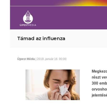
Támad az influenza
Újpest Média
| 2019. január 16. 00:00
Megkezd
részt ve
300 embe
orvosho
jelentés