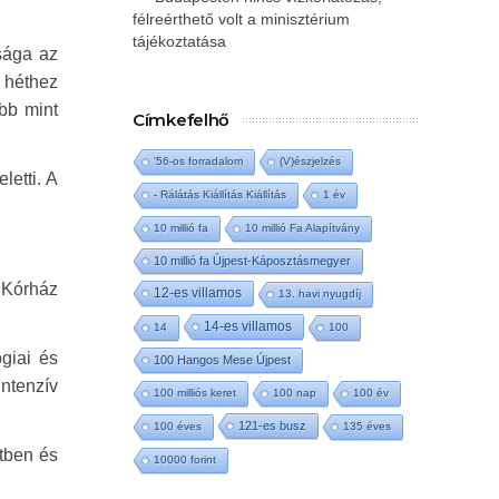
félreérthető volt a minisztérium
tájékoztatása
isága az
 héthez
bb mint
Címkefelhő
'56-os forradalom
(V)észjelzés
letti. A
- Rálátás Kiállítás Kiállítás
1 év
10 millió fa
10 millió Fa Alapítvány
10 millió fa Újpest-Káposztásmegyer
 Kórház
12-es villamos
13. havi nyugdíj
14-es villamos
14
100
giai és
100 Hangos Mese Újpest
intenzív
100 milliós keret
100 nap
100 év
121-es busz
100 éves
135 éves
tben és
10000 forint