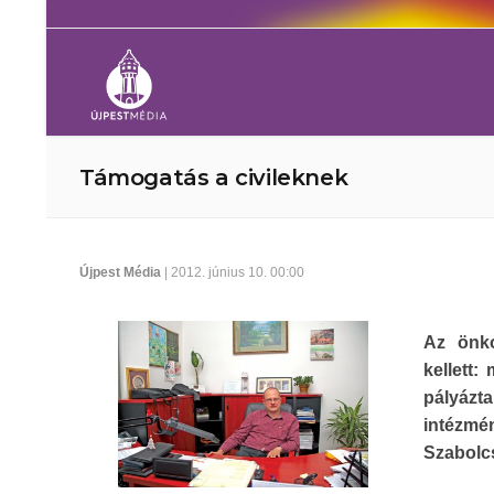
Támogatás a civileknek
Újpest Média
| 2012. június 10. 00:00
Az önko
kellett
pályázta
intézmé
Szabolcs