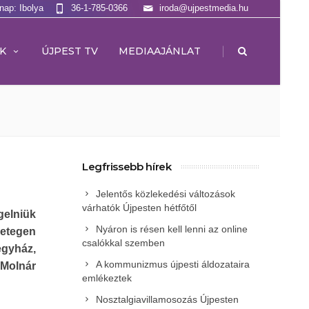
lnap: Ibolya
36-1-785-0366
iroda@ujpestmedia.hu
|
K
ÚJPEST TV
MEDIAAJÁNLAT
Legfrissebb hírek
Jelentős közlekedési változások
várhatók Újpesten hétfőtől
elniük
Nyáron is résen kell lenni az online
getegen
csalókkal szemben
egyház,
A kommunizmus újpesti áldozataira
Molnár
emlékeztek
Nosztalgiavillamosozás Újpesten