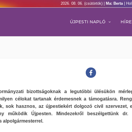
2026. 08. 06. (csütörtök) |
Ma: Berta
| Ho
ÚJPESTI NAPLÓ
HÍRE
rmányzati bizottságoknak a legutóbbi ülésükön mérleg
: milyen célokat tartanak érdemesnek a támogatásra. Ren
k, sok hasznos, az újpestiekért dolgozó civil szervezet, 
ny működik Újpesten. Mindezekről beszélgettünk dr. 
 alpolgármesterrel.