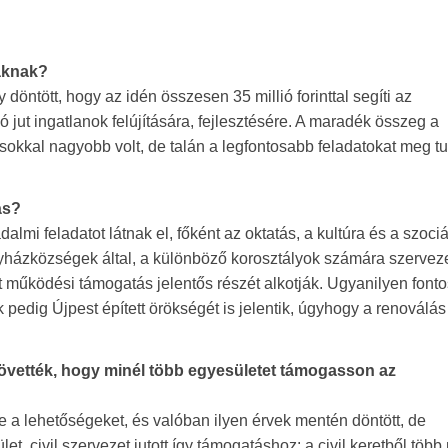
aknak?
öntött, hogy az idén összesen 35 millió forinttal segíti az
 jut ingatlanok felújítására, fejlesztésére. A maradék összeg a
sokkal nagyobb volt, de talán a legfontosabb feladatokat meg t
ás?
mi feladatot látnak el, főként az oktatás, a kultúra és a szociá
yházközségek által, a különböző korosztályok számára szerveze
t működési támogatás jelentős részét alkotják. Ugyanilyen fonto
pedig Újpest épített örökségét is jelentik, úgyhogy a renoválás
t követték, hogy minél több egyesületet támogasson az
e a lehetőségeket, és valóban ilyen érvek mentén döntött, de
t, civil szervezet jutott így támogatáshoz: a civil keretből több