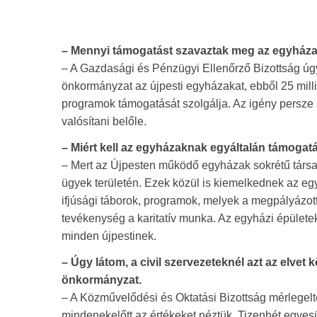
– Mennyi támogatást szavaztak meg az egyház
– A Gazdasági és Pénzügyi Ellenőrző Bizottság úgy d
önkormányzat az újpesti egyházakat, ebből 25 millió
programok támogatását szolgálja. Az igény persze 
valósítani belőle.
– Miért kell az egyházaknak egyáltalán támogat
– Mert az Újpesten működő egyházak sokrétű társadal
ügyek területén. Ezek közül is kiemelkednek az eg
ifjúsági táborok, programok, melyek a megpályázot
tevékenység a karitatív munka. Az egyházi épületek 
minden újpestinek.
– Úgy látom, a civil szervezeteknél azt az elve
önkormányzat.
– A Közművelődési és Oktatási Bizottság mérlegelt
mindenekelőtt az értékeket néztük. Tizenhét egyesüle