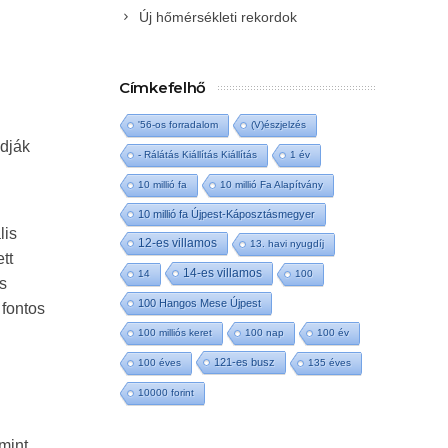
Új hőmérsékleti rekordok
Címkefelhő
'56-os forradalom
(V)észjelzés
udják
- Rálátás Kiállítás Kiállítás
1 év
10 millió fa
10 millió Fa Alapítvány
10 millió fa Újpest-Káposztásmegyer
lis
12-es villamos
13. havi nyugdíj
tt
14-es villamos
14
100
s
100 Hangos Mese Újpest
 fontos
100 milliós keret
100 nap
100 év
121-es busz
100 éves
135 éves
10000 forint
 mint