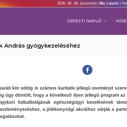
2026. 08. 08. (szombat) |
Ma: László
| Ho
ÚJPESTI NAPLÓ
HÍRE
ik András gyógykezeléséhez
baráti kör eddig is számos karitatív jellegű eseményt szerve
g úgy döntött, hogy a következő ilyen jellegű program az 
gykori futballistájának egészségügyi kezelésének tám
kezdeményezéshez, a jótékonysági akcióhoz várják a partn
ogatásokat.