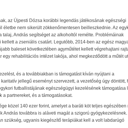
snak, az Újpesti Dózsa korábbi legendás játékosának egészségi
vil életbe nem sikerült zökkenőmentesen beilleszkednie. Az egy
 a talaj, András segítséget az alkoholtól remélte. Problémáinak
i kellett a zseniális csatárt. Legutóbb, 2014-ben az egész magy
jabb baleset következtében agyműtétet kellett végrehajtani rajt
 egy rehabilitációs intézet lakója, ahol megkezdődött a műtét u
ezelést, és a továbbiakban is támogatást kíván nyújtani a
 karitatív jellegű eseményt szervezett, a vezetőség úgy döntött,
egykori futballistájának egészségügyi kezelésének támogatása l
 a partnereket, és a támogatásokat.
ge közel 140 ezer forint, amelyet a baráti köt teljes egészébe
sik András továbbra is aláveti magát a szigorú gyógykezelésnek
szükség, ugyanis kiegészítő terápiákat kell a volt labdarúgó