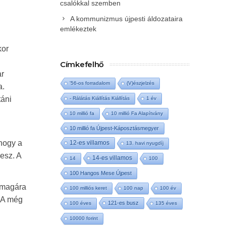
csalókkal szemben
A kommunizmus újpesti áldozataira
emlékeztek
kor
Címkefelhő
ar
'56-os forradalom
(V)észjelzés
a.
táni
- Rálátás Kiállítás Kiállítás
1 év
10 millió fa
10 millió Fa Alapítvány
10 millió fa Újpest-Káposztásmegyer
 hogy a
12-es villamos
13. havi nyugdíj
esz. A
14-es villamos
14
100
100 Hangos Mese Újpest
n magára
100 milliós keret
100 nap
100 év
. A még
121-es busz
100 éves
135 éves
10000 forint