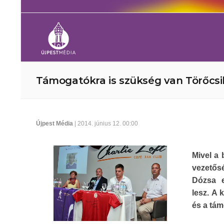
Támogatókra is szükség van Törőcs
Újpest Média
| 2014. június 12. 00:00
Mivel a 
vezetősé
Dózsa e
lesz. A 
és a tám