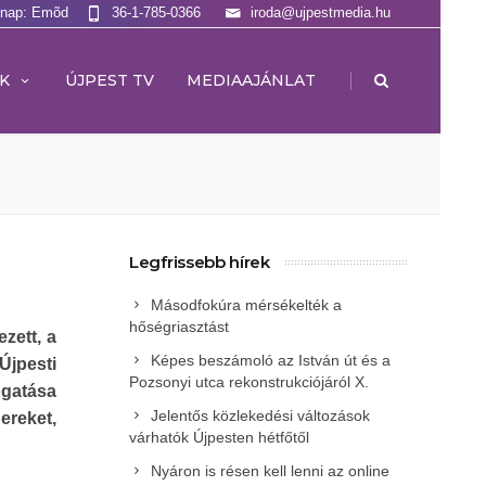
lnap: Emõd
36-1-785-0366
iroda@ujpestmedia.hu
|
K
ÚJPEST TV
MEDIAAJÁNLAT
Legfrissebb hírek
Másodfokúra mérsékelték a
hőségriasztást
zett, a
Képes beszámoló az István út és a
Újpesti
Pozsonyi utca rekonstrukciójáról X.
ogatása
Jelentős közlekedési változások
ereket,
várhatók Újpesten hétfőtől
Nyáron is résen kell lenni az online