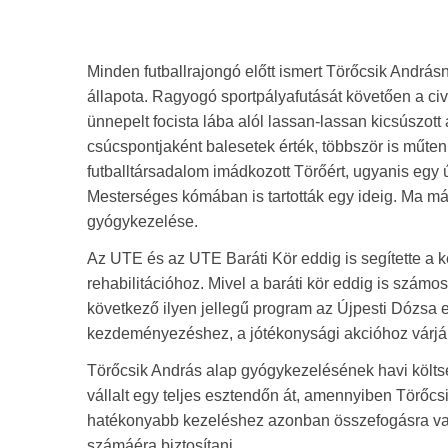
Minden futballrajongó előtt ismert Törőcsik Andrá
állapota. Ragyogó sportpályafutását követően a ci
ünnepelt focista lába alól lassan-lassan kicsúszott
csúcspontjaként balesetek érték, többször is műten
futballtársadalom imádkozott Törőért, ugyanis egy ú
Mesterséges kómában is tartották egy ideig. Ma már
gyógykezelése.
Az UTE és az UTE Baráti Kör eddig is segítette a k
rehabilitációhoz. Mivel a baráti kör eddig is számos
következő ilyen jellegű program az Újpesti Dózsa 
kezdeményezéshez, a jótékonysági akcióhoz várják
Törőcsik András alap gyógykezelésének havi költsé
vállalt egy teljes esztendőn át, amennyiben Törőc
hatékonyabb kezeléshez azonban összefogásra van 
számáéra biztosítani.