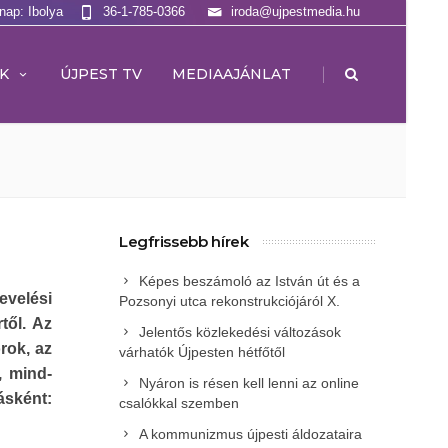
lnap: Ibolya
36-1-785-0366
iroda@ujpestmedia.hu
|
K
ÚJPEST TV
MEDIAAJÁNLAT
Legfrissebb hírek
Képes beszámoló az István út és a
evelési
Pozsonyi utca rekonstrukciójáról X.
től. Az
Jelentős közlekedési változások
rok, az
várhatók Újpesten hétfőtől
, mind-
Nyáron is résen kell lenni az online
sként:
csalókkal szemben
A kommunizmus újpesti áldozataira