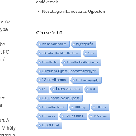
emlékeztek
Nosztalgiavillamosozás Újpesten
v. Az
lyba
Címkefelhő
ybe
'56-os forradalom
(V)észjelzés
st FC
- Rálátás Kiállítás Kiállítás
1 év
gtű
10 millió fa
10 millió Fa Alapítvány
10 millió fa Újpest-Káposztásmegyer
12-es villamos
13. havi nyugdíj
14-es villamos
14
100
lés
100 Hangos Mese Újpest
ár
100 milliós keret
100 nap
100 év
121-es busz
100 éves
135 éves
rt. A
10000 forint
s Mihály
ezdte a