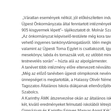
„Váratlan események nélkül, jól előkészítetten ind
Újpest Önkormányzata által fenntartott intézménye
905 kisgyermek lépett”– tájékoztatott dr. Molnár Sz
„Az önkormányzat képviselő-testülete még kora tav
vehető ingyenes tankönyvtámogatásról. Idén megl
valamint az Újpesti Torna Egylet is csatlakozott, í
mesekönyv, labda és tornazsák volt, ez utóbbit m
testnevelés során” – húzta alá az alpolgármester.
A tanévet több intézmény előre eltervezett névválto
„Még az előző tanévben újpesti olimpikonok nevének
ünnepséget is megtartották, a Halassy Olivér Néme
Tagozatos Általános Iskola diákjainak ellenőrzőjé
Szabolcs.
A Karinthy ÁMK átszervezése okán az általános is
két, kiváló eredményeket felmutató iskolából létr
Gimnázium és Karinthy Frigyes Magyar-Angol Két Ta