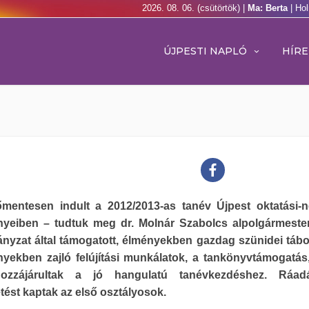
2026. 08. 06. (csütörtök) |
Ma: Berta
| Ho
ÚJPESTI NAPLÓ
HÍRE
mentesen indult a 2012/2013-as tanév Újpest oktatási-n
nyeiben – tudtuk meg dr. Molnár Szabolcs alpolgármester
nyzat által támogatott, élményekben gazdag szünidei tábo
nyekben zajló felújítási munkálatok, a tankönyvtámogatás
ozzájárultak a jó hangulatú tanévkezdéshez. Ráadá
ést kaptak az első osztályosok.