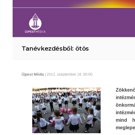
Tanévkezdésből: ötös
Újpest Média
| 2012. szeptember 16. 00:00
Zökkenő
intézmé
önkormá
intézmé
mind h
meglepet