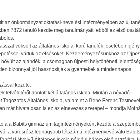
ult az önkormányzat oktatási-nevelési intézményeiben az új tané
kben 7872 tanuló kezdte meg tanulmányait, ebből az első osztá
abolcs.
asszal voksolt az általános iskolai korú tanulók esetében igén
epetéssel vártuk az elsősöket. Kezdeményezésünkhöz az Újpe
gy bővült az ajándék: a csomagban újpesti helytörténeti jelentősé
inden bizonnyal jól hasznosítják a gyermekek a mindennapos
zással kezdte.
 felvételéről döntött két általános iskola. Miután a névadó
t Tagozatos Általános Iskola, valamint a Bene Ferenc Testneve
ben már hivatalosan is ez az elnevezés szerepel – mondja Moln
kola a Babits gimnázium tagintézményeként kezdte a szeptembe
ejövő, a városrész legnagyobb létszámú intézményévé váló Babit
nítási Nyelvű Általános Iskola például három első osztállyal k