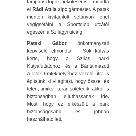
lámpaoszlopok bekötései is – mondta
el
Rádi Attila
alpolgármester. A patak
mentén kivilágított sétányon lehet
végigsétálni a Sporttelep utcától
egészen a Szilágyi utcáig.
Pataki
Gábor
önkormányzati
képviselő elmondta: – Sok kutyás
kérte, hogy a Szilas parki
Kutyafuttatóhoz, és a Bántalmazott
Állatok Emlékhelyéhez vezető útra is
építsünk ki világítást, hogy ősszel és
télen, amikor korán sötétedik, akkor is
biztonságban eljuthassanak ide.
Most, hogy ez elkészült, a park
biztonságosabb és jobban
használható lett.