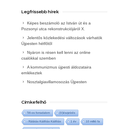
Legfrissebb hírek
Képes beszámoló az István út és a
Pozsonyi utca rekonstrukciójáról X.
Jelentős közlekedési változások várhatók
Újpesten hétfőtől
Nyáron is résen kell lenni az online
csalókkal szemben
A kommunizmus újpesti áldozataira
emlékeztek
Nosztalgiavillamosozás Újpesten
Címkefelhő
'56-os forradalom
(V)észjelzés
- Rálátás Kiállítás Kiállítás
1 év
10 millió fa