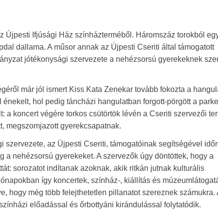
z Újpesti Ifjúsági Ház színházterméből. Háromszáz torokból eg
népdal dallama. A műsor annak az Újpesti Cseriti által támogatott
ányzat jótékonysági szervezete a nehézsorsú gyerekeknek sze
géről már jól ismert Kiss Kata Zenekar tovább fokozta a hangula
 énekelt, hol pedig táncházi hangulatban forgott-pörgött a parke
 a koncert végére torkos csütörtök lévén a Cseriti szervezői ter
t, megszomjazott gyerekcsapatnak.
szervezete, az Újpesti Cseriti, támogatóinak segítségével időr
g a nehézsorsú gyerekeket. A szervezők úgy döntöttek, hogy a
át: sorozatot indítanak azoknak, akik ritkán jutnak kulturális
ónapokban így koncertek, színház-, kiállítás és múzeumlátogat
ve, hogy még több felejthetetlen pillanatot szereznek számukra. 
zínházi előadással és őrbottyáni kirándulással folytatódik.