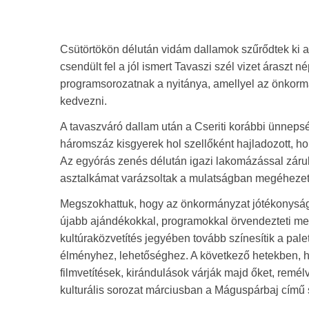
Csütörtökön délután vidám dallamok szűrődtek ki a
csendült fel a jól ismert Tavaszi szél vizet áraszt 
programsorozatnak a nyitánya, amellyel az önkorm
kedvezni.
A tavaszváró dallam után a Cseriti korábbi ünnepsé
háromszáz kisgyerek hol szellőként hajladozott, hol
Az egyórás zenés délután igazi lakomázással zárult:
asztalkámat varázsoltak a mulatságban megéhezet
Megszokhattuk, hogy az önkormányzat jótékonysági 
újabb ajándékokkal, programokkal örvendezteti me
kultúraközvetítés jegyében tovább színesítik a palett
élményhez, lehetőséghez. A következő hetekben, h
filmvetítések, kirándulások várják majd őket, remél
kulturális sorozat márciusban a Máguspárbaj című s