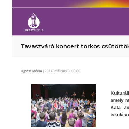
Tavaszváró koncert torkos csütörtö
Újpest Média
| 2014. március 9. 00:00
Kulturál
amely má
Kata Ze
iskoláso