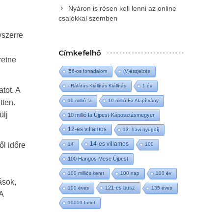
Nyáron is résen kell lenni az online
csalókkal szemben
yszerre
Címkefelhő
retne
'56-os forradalom
(V)észjelzés
- Rálátás Kiállítás Kiállítás
1 év
tot. A
10 millió fa
10 millió Fa Alapítvány
tten.
ülj
10 millió fa Újpest-Káposztásmegyer
12-es villamos
13. havi nyugdíj
14-es villamos
ől időre
14
100
100 Hangos Mese Újpest
100 milliós keret
100 nap
100 év
ások,
121-es busz
100 éves
135 éves
A
10000 forint