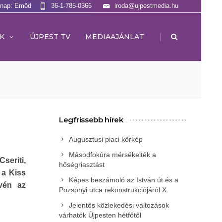
lnap: Emõd
36-1-785-0366
iroda@ujpestmedia.hu
|
K
ÚJPEST TV
MEDIAAJÁNLAT
Legfrissebb hírek
Augusztusi piaci körkép
Másodfokúra mérsékelték a
seriti,
hőségriasztást
 a Kiss
Képes beszámoló az István út és a
évén az
Pozsonyi utca rekonstrukciójáról X.
Jelentős közlekedési változások
várhatók Újpesten hétfőtől