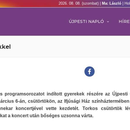
2026. 08. 08. (szombat) |
Ma: László
| Ho
ÚJPESTI NAPLÓ
HÍRE
kkel
is programsorozatot indított gyerekek részére az Újpesti C
rcius 6-án, csütörtökön, az Ifjúsági Ház színháztermében
nekar koncertjével vette kezdetét. Torkos csütörtök l
kat a koncert után bőséges uzsonna várta.