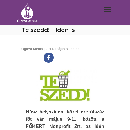
Te szedd! – Idén is
Újpest Média
| 2014. május 8. 00:00
Húsz helyszínen, közel ezerötszáz
főt vár május 9-11. között a
FŐKERT Nonprofit Zrt. az idén