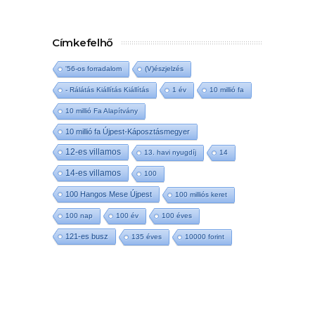
Címkefelhő
'56-os forradalom
(V)észjelzés
- Rálátás Kiállítás Kiállítás
1 év
10 millió fa
10 millió Fa Alapítvány
10 millió fa Újpest-Káposztásmegyer
12-es villamos
13. havi nyugdíj
14
14-es villamos
100
100 Hangos Mese Újpest
100 milliós keret
100 nap
100 év
100 éves
121-es busz
135 éves
10000 forint