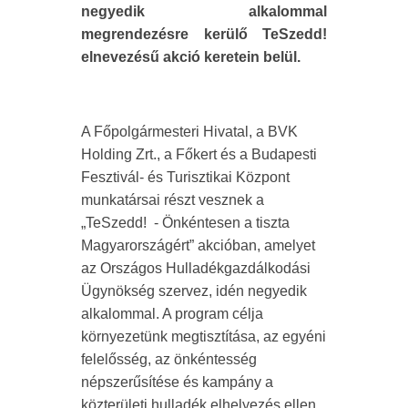
negyedik alkalommal
megrendezésre kerülő TeSzedd!
elnevezésű akció keretein belül.
A Főpolgármesteri Hivatal, a BVK
Holding Zrt., a Főkert és a Budapesti
Fesztivál- és Turisztikai Központ
munkatársai részt vesznek a
„TeSzedd! - Önkéntesen a tiszta
Magyarországért” akcióban, amelyet
az Országos Hulladékgazdálkodási
Ügynökség szervez, idén negyedik
alkalommal. A program célja
környezetünk megtisztítása, az egyéni
felelősség, az önkéntesség
népszerűsítése és kampány a
közterületi hulladék elhelyezés ellen.