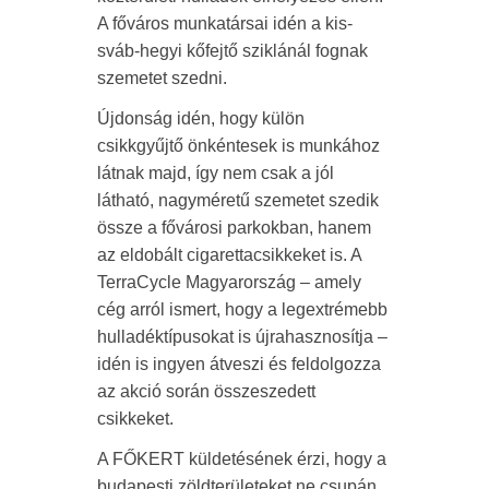
A főváros munkatársai idén a kis-
sváb-hegyi kőfejtő sziklánál fognak
szemetet szedni.
Újdonság idén, hogy külön
csikkgyűjtő önkéntesek is munkához
látnak majd, így nem csak a jól
látható, nagyméretű szemetet szedik
össze a fővárosi parkokban, hanem
az eldobált cigarettacsikkeket is. A
TerraCycle Magyarország – amely
cég arról ismert, hogy a legextrémebb
hulladéktípusokat is újrahasznosítja –
idén is ingyen átveszi és feldolgozza
az akció során összeszedett
csikkeket.
A FŐKERT küldetésének érzi, hogy a
budapesti zöldterületeket ne csupán