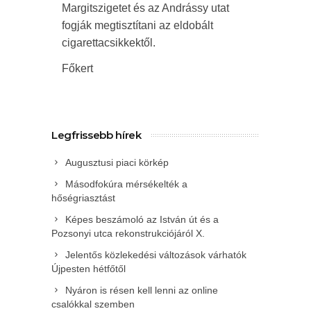
Margitszigetet és az Andrássy utat
fogják megtisztítani az eldobált
cigarettacsikkektől.
Főkert
Legfrissebb hírek
Augusztusi piaci körkép
Másodfokúra mérsékelték a
hőségriasztást
Képes beszámoló az István út és a
Pozsonyi utca rekonstrukciójáról X.
Jelentős közlekedési változások várhatók
Újpesten hétfőtől
Nyáron is résen kell lenni az online
csalókkal szemben