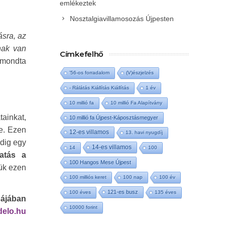
emlékeztek
Nosztalgiavillamosozás Újpesten
ásra, az
nak van
Címkefelhő
mondta
'56-os forradalom
(V)észjelzés
- Rálátás Kiállítás Kiállítás
1 év
10 millió fa
10 millió Fa Alapítvány
ainkat,
10 millió fa Újpest-Káposztásmegyer
be. Ezen
12-es villamos
13. havi nyugdíj
ddig egy
14-es villamos
14
100
atás a
100 Hangos Mese Újpest
jük ezen
100 milliós keret
100 nap
100 év
121-es busz
100 éves
135 éves
bájában
10000 forint
delo.hu