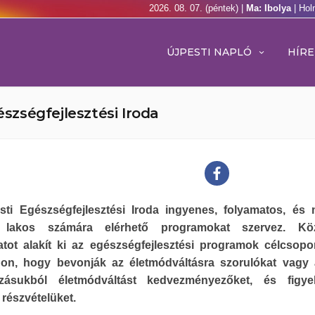
2026. 08. 07. (péntek) |
Ma: Ibolya
| Hol
ÚJPESTI NAPLÓ
HÍRE
észségfejlesztési Iroda
sti Egészségfejlesztési Iroda ingyenes, folyamatos, és
i lakos számára elérhető programokat szervez. Köz
tot alakít ki az egészségfejlesztési programok célcsoport
on, hogy bevonják az életmódváltásra szorulókat vagy 
ozásukból életmódváltást kedvezményezőket, és figye
a részvételüket.