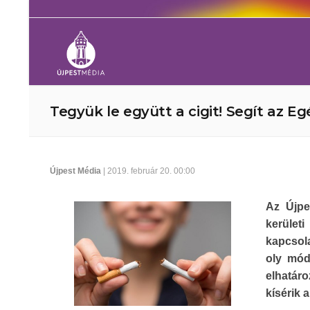
Tegyük le együtt a cigit! Segít az Eg
Újpest Média
| 2019. február 20. 00:00
Az Újpe
kerület
kapcsola
oly mód
elhatár
kísérik 