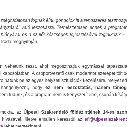
zségtudatosan fognak élni, gondolok itt a rendszeres testmozg
hányzásról való leszokásra. Természetesen ennek a program
hiányával és a szülői készségek fejlesztésével foglalkozik
– 
 Iroda megnyitóján.
 vehetünk részt, ahol megoszthatjuk egymással tapasztalat
l kapcsolatban. A csoportvezető csak moderátor szerepet tölt 
orolhatunk be az egyes helyzeti szituációk kezelésére, melyet e
s hangsúlyozni, hogy
ez nem leszoktatás, hanem támog
 nem tudunk, és a program nem is kényszerít erre, csupán kísér
gramokra, az
Újpesti Szakrendelő földszintjének 14-es szo
 hívásával, illetve emailen keresztül az
efi@ujpestiszakren
va
lehet megtekinteni.