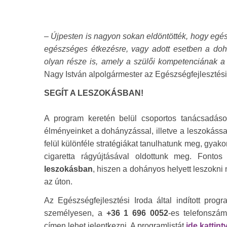
–
Újpesten is nagyon sokan eldöntötték, hogy egés
egészséges étkezésre, vagy adott esetben a do
olyan része is, amely a szülői kompetenciának a 
Nagy István alpolgármester az Egészségfejlesztési
SEGÍT A LESZOKÁSBAN!
A program keretén belül csoportos tanácsadáson
élményeinket a dohányzással, illetve a leszokássa
felül különféle stratégiákat tanulhatunk meg, gyak
cigaretta rágyújtásával oldottunk meg. Fonto
leszokásban
, hiszen a dohányos helyett leszokni
az úton.
Az Egészségfejlesztési Iroda által indított pro
személyesen, a
+36 1 696 0052
-es telefonszám
címen lehet jelentkezni. A programlistát
ide kattint