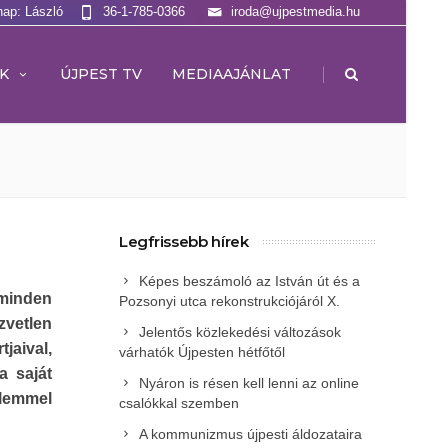
nap: László
36-1-785-0366
iroda@ujpestmedia.hu
|
K
ÚJPEST TV
MEDIAAJÁNLAT
Legfrissebb hírek
Képes beszámoló az István út és a
 minden
Pozsonyi utca rekonstrukciójáról X.
vetlen
Jelentős közlekedési változások
jaival,
várhatók Újpesten hétfőtől
a saját
Nyáron is résen kell lenni az online
lemmel
csalókkal szemben
A kommunizmus újpesti áldozataira