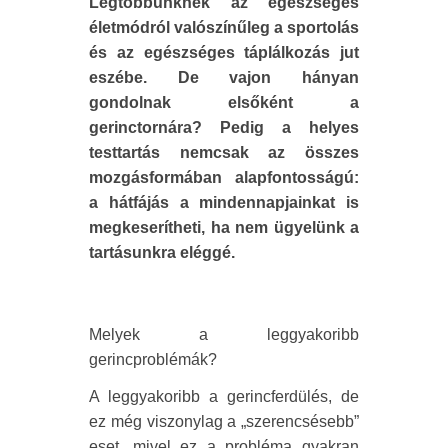
Legtöbbünknek az egészséges
életmódról valószínűleg a sportolás
és az egészséges táplálkozás jut
eszébe. De vajon hányan
gondolnak elsőként a
gerinctornára? Pedig a helyes
testtartás nemcsak az összes
mozgásformában alapfontosságú:
a hátfájás a mindennapjainkat is
megkeserítheti, ha nem ügyelünk a
tartásunkra eléggé.
Melyek a leggyakoribb
gerincproblémák?
A leggyakoribb a gerincferdülés, de
ez még viszonylag a „szerencsésebb”
eset, mivel ez a probléma gyakran