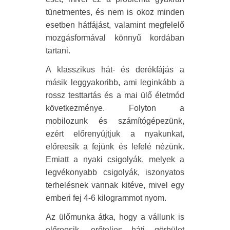
tünetmentes, és nem is okoz minden
esetben hátfájást, valamint megfelelő
mozgásformával könnyű kordában
tartani.
A klasszikus hát- és derékfájás a
másik leggyakoribb, ami leginkább a
rossz testtartás és a mai ülő életmód
következménye. Folyton a
mobilozunk és számítógépezünk,
ezért előrenyújtjuk a nyakunkat,
előreesik a fejünk és lefelé nézünk.
Emiatt a nyaki csigolyák, melyek a
legvékonyabb csigolyák, iszonyatos
terhelésnek vannak kitéve, mivel egy
emberi fej 4-6 kilogrammot nyom.
Az ülőmunka átka, hogy a vállunk is
előreesik, erőteljes háti görbület