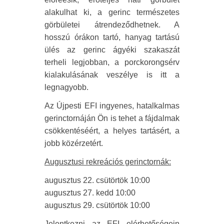
alakulhat ki, a gerinc természetes
görbületei átrendeződhetnek. A
hosszú órákon tartó, hanyag tartású
ülés az gerinc ágyéki szakaszát
terheli legjobban, a porckorongsérv
kialakulásának veszélye is itt a
legnagyobb.
Az Újpesti EFI ingyenes, hatalkalmas
gerinctornáján Ön is tehet a fájdalmak
csökkentéséért, a helyes tartásért, a
jobb közérzetért.
Augusztusi rekreációs gerinctornák:
augusztus 22. csütörtök 10:00
augusztus 27. kedd 10:00
augusztus 29. csütörtök 10:00
Jelentkezni az EFI elérhetőségein