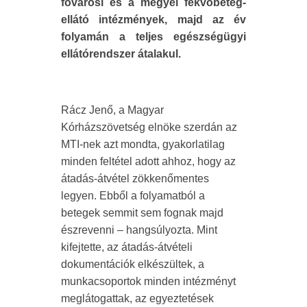
fővárosi és a megyei fekvőbeteg-
ellátó intézmények, majd az év
folyamán a teljes egészségügyi
ellátórendszer átalakul.
Rácz Jenő, a Magyar
Kórházszövetség elnöke szerdán az
MTI-nek azt mondta, gyakorlatilag
minden feltétel adott ahhoz, hogy az
átadás-átvétel zökkenőmentes
legyen. Ebből a folyamatból a
betegek semmit sem fognak majd
észrevenni – hangsúlyozta. Mint
kifejtette, az átadás-átvételi
dokumentációk elkészültek, a
munkacsoportok minden intézményt
meglátogattak, az egyeztetések