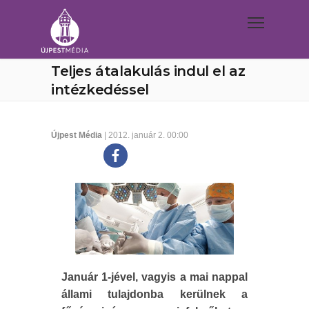
Teljes átalakulás indul el az
intézkedéssel
Újpest Média
| 2012. január 2. 00:00
Január 1-jével, vagyis a mai nappal
állami tulajdonba kerülnek a