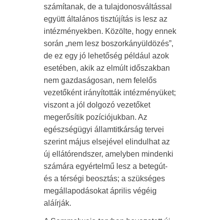
számítanak, de a tulajdonosváltással
együtt általános tisztújítás is lesz az
intézményekben. Közölte, hogy ennek
során „nem lesz boszorkányüldözés”,
de ez egy jó lehetőség például azok
esetében, akik az elmúlt időszakban
nem gazdaságosan, nem felelős
vezetőként irányították intézményüket;
viszont a jól dolgozó vezetőket
megerősítik pozíciójukban. Az
egészségügyi államtitkárság tervei
szerint május elsejével elindulhat az
új ellátórendszer, amelyben mindenki
számára egyértelmű lesz a betegút-
és a térségi beosztás; a szükséges
megállapodásokat április végéig
aláírják.