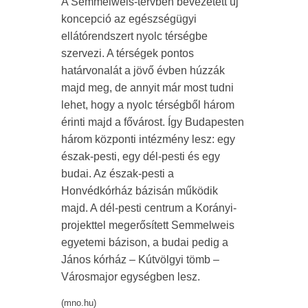
A Semmelweis-tervben bevezetett új
koncepció az egészségügyi
ellátórendszert nyolc térségbe
szervezi. A térségek pontos
határvonalát a jövő évben húzzák
majd meg, de annyit már most tudni
lehet, hogy a nyolc térségből három
érinti majd a fővárost. Így Budapesten
három központi intézmény lesz: egy
észak-pesti, egy dél-pesti és egy
budai. Az észak-pesti a
Honvédkórház bázisán működik
majd. A dél-pesti centrum a Korányi-
projekttel megerősített Semmelweis
egyetemi bázison, a budai pedig a
János kórház – Kútvölgyi tömb –
Városmajor egységben lesz.
(mno.hu)