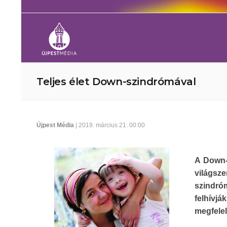
Teljes élet Down-szindrómával
Újpest Média
| 2019. március 21. 00:00
A Down-
világsz
szindró
felhívj
megfele