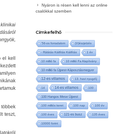
Nyáron is résen kell lenni az online
csalókkal szemben
linikai
Címkefelhő
dásáról
orrgyök,
'56-os forradalom
(V)észjelzés
- Rálátás Kiállítás Kiállítás
1 év
 el kell
10 millió fa
10 millió Fa Alapítvány
kezdett
10 millió fa Újpest-Káposztásmegyer
amilyen
12-es villamos
13. havi nyugdíj
nikának
14-es villamos
rtamuk
14
100
100 Hangos Mese Újpest
100 milliós keret
100 nap
100 év
 többek
t teszt,
121-es busz
100 éves
135 éves
10000 forint
latokról