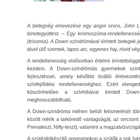
A betegség elnevezése egy angol orvos, John La
tünetegyüttest. – Egy kromoszóma-rendelleness
(trisomia). A Down-szindrómával érintett betegek 
távol ülő szemek, lapos arc, egyenes haj, rövid vé
A rendellenesség elsősorban értelmi érintettséggel
kezdeni. A Down-szindrómás gyermekek szin
fejlesztéssel, amely későbbi önálló életvezet
szívfejlődési rendellenességhez. Ezért elenge
köszönhetően a szívhibával érintett Down-
meghosszabbítható.
A Down-szindróma méhen belüli felismerését több
között mérik a tarkóredő vastagságát, az orrcsont m
Prenateszt, Nifty-teszt), valamint a magzatvízvizsgá
A szülésfelkészítő programokon a szülők a sok hasz