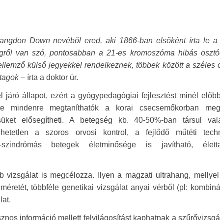
ngdon Down nevéből ered, aki 1866-ban elsőként írta le a k
égről van szó, pontosabban a 21-es kromoszóma hibás osztó
jellemző külső jegyekkel rendelkeznek, többek között a széles 
gtagok
– írta a doktor úr.
 járó állapot, ezért a gyógypedagógiai fejlesztést minél előbb
te mindenre megtaníthatók a korai csecsemőkorban meg
ésüket elősegítheti. A betegség kb. 40-50%-ban társul val
dhetetlen a szoros orvosi kontrol, a fejlődő műtéti tech
szindrómás betegek életminősége is javítható, életta
 vizsgálat is megcélozza. Ilyen a magzati ultrahang, mellyel
éretét, többféle genetikai vizsgálat anyai vérből (pl: kombinál
lat.
nos információ mellett felvilágosítást kaphatnak a szűrővizsgá