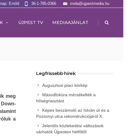
lnap: Emõd
36-1-785-0366
iroda@ujpestmedia.hu
|
K
ÚJPEST TV
MEDIAAJÁNLAT
Legfrissebb hírek
Augusztusi piaci körkép
Másodfokúra mérsékelték a
zik meg
hőségriasztást
a Down-
Képes beszámoló az István út és a
alamint
Pozsonyi utca rekonstrukciójáról X.
róluk a
Jelentős közlekedési változások
várhatók Újpesten hétfőtől