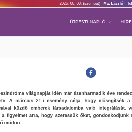
2026. 08. 08. (szombat) |
Ma: László
| Ho
ÚJPESTI NAPLÓ
HÍRE
szindróma világnapját idén már tizenharmadik éve rende
erte. A március 21-i esemény célja, hogy elősegítsék 
mával küzdő emberek társadalomba való integrálását, v
ák a figyelmet arra, hogy szeressük őket, gondoskodjunk 
lő módon.