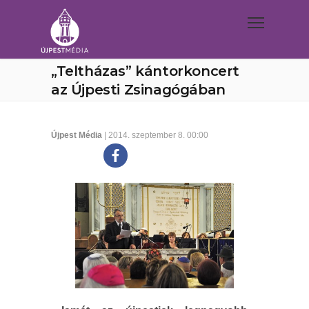
„Teltházas” kántorkoncert
az Újpesti Zsinagógában
Újpest Média
| 2014. szeptember 8. 00:00