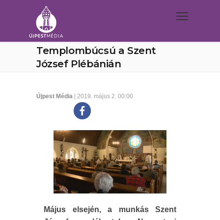
Templombúcsú a Szent
József Plébánián
Újpest Média
| 2019. május 2. 00:00
Május elsején, a munkás Szent