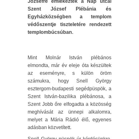
Józsefre emlékeztek a Nap utcai
Szent József Plébánia és
Egyházközségben a templom
védőszentje tiszteletére rendezett
templombúcsúban.
Mint Molnár István plébános
elmondta, már év eleje óta készültek
az eseményre, s külön öröm
számukra, hogy Snell György
esztergom-budapesti segédpüspök, a
Szent István-bazilika plébánosa, a
Szent Jobb őre elfogadta a közösség
meghívását az ünnepi alkalomra,
melyet a Mária Rádió élő, egyenes
adásban közvetített.
Snell György püspök úr kérdésünkre,