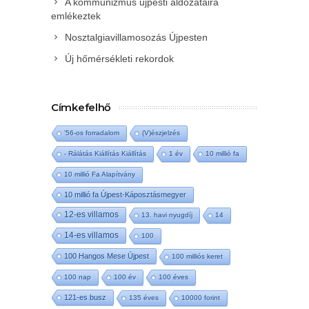
A kommunizmus újpesti áldozataira
emlékeztek
Nosztalgiavillamosozás Újpesten
Új hőmérsékleti rekordok
Címkefelhő
'56-os forradalom
(V)észjelzés
- Rálátás Kiállítás Kiállítás
1 év
10 millió fa
10 millió Fa Alapítvány
10 millió fa Újpest-Káposztásmegyer
12-es villamos
13. havi nyugdíj
14
14-es villamos
100
100 Hangos Mese Újpest
100 milliós keret
100 nap
100 év
100 éves
121-es busz
135 éves
10000 forint