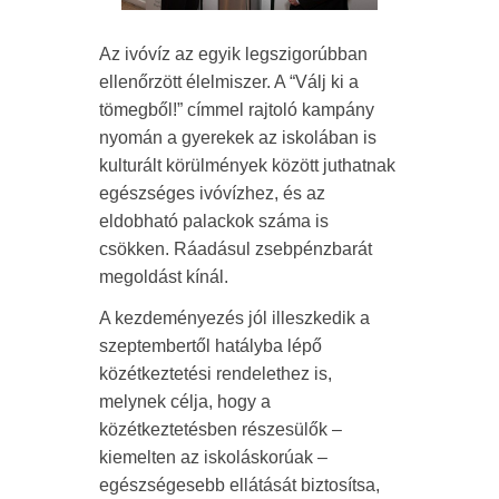
Az ivóvíz az egyik legszigorúbban
ellenőrzött élelmiszer. A “Válj ki a
tömegből!” címmel rajtoló kampány
nyomán a gyerekek az iskolában is
kulturált körülmények között juthatnak
egészséges ivóvízhez, és az
eldobható palackok száma is
csökken. Ráadásul zsebpénzbarát
megoldást kínál.
A kezdeményezés jól illeszkedik a
szeptembertől hatályba lépő
közétkeztetési rendelethez is,
melynek célja, hogy a
közétkeztetésben részesülők –
kiemelten az iskoláskorúak –
egészségesebb ellátását biztosítsa,