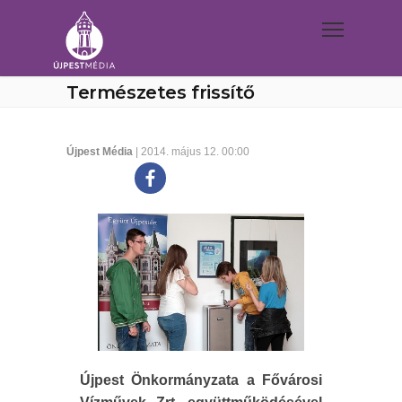
Természetes frissítő
Újpest Média
| 2014. május 12. 00:00
Újpest Önkormányzata a Fővárosi