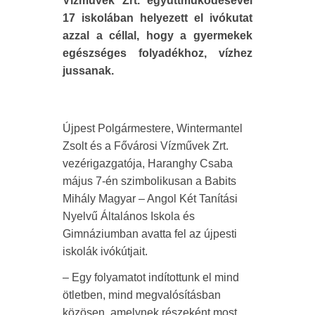
Vízművek Zrt. együttműködésével
17 iskolában helyezett el ivókutat
azzal a céllal, hogy a gyermekek
egészséges folyadékhoz, vízhez
jussanak.
Újpest Polgármestere, Wintermantel
Zsolt és a Fővárosi Vízművek Zrt.
vezérigazgatója, Haranghy Csaba
május 7-én szimbolikusan a Babits
Mihály Magyar – Angol Két Tanítási
Nyelvű Általános Iskola és
Gimnáziumban avatta fel az újpesti
iskolák ivókútjait.
– Egy folyamatot indítottunk el mind
ötletben, mind megvalósításban
közösen, amelynek részeként most