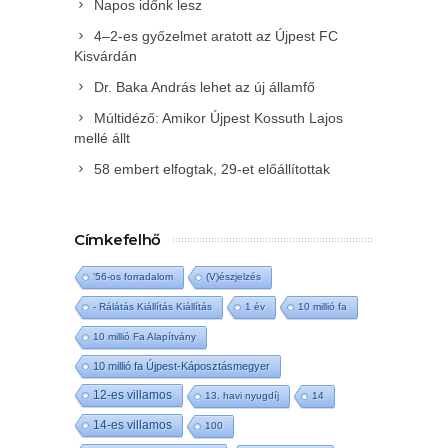
Napos időnk lesz
4–2-es győzelmet aratott az Újpest FC
Kisvárdán
Dr. Baka András lehet az új államfő
Múltidéző: Amikor Újpest Kossuth Lajos
mellé állt
58 embert elfogtak, 29-et előállítottak
Címkefelhő
'56-os forradalom
(V)észjelzés
- Rálátás Kiállítás Kiállítás
1 év
10 millió fa
10 millió Fa Alapítvány
10 millió fa Újpest-Káposztásmegyer
12-es villamos
13. havi nyugdíj
14
14-es villamos
100