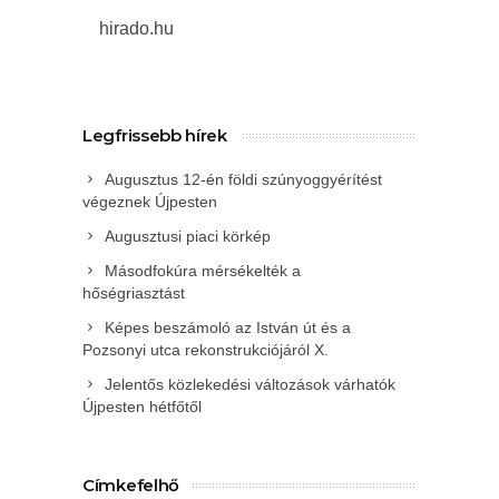
hirado.hu
Legfrissebb hírek
Augusztus 12-én földi szúnyoggyérítést
végeznek Újpesten
Augusztusi piaci körkép
Másodfokúra mérsékelték a
hőségriasztást
Képes beszámoló az István út és a
Pozsonyi utca rekonstrukciójáról X.
Jelentős közlekedési változások várhatók
Újpesten hétfőtől
Címkefelhő