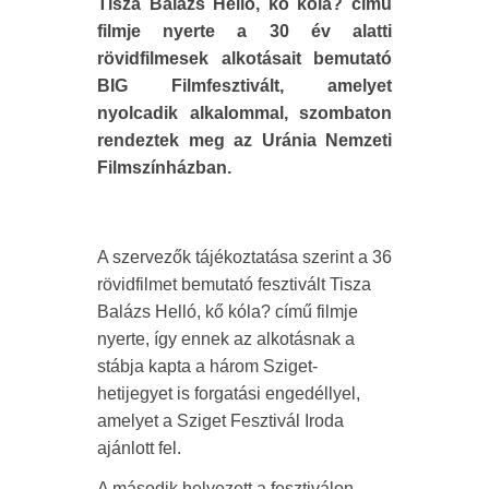
Tisza Balázs Helló, kő kóla? című
filmje nyerte a 30 év alatti
rövidfilmesek alkotásait bemutató
BIG Filmfesztivált, amelyet
nyolcadik alkalommal, szombaton
rendeztek meg az Uránia Nemzeti
Filmszínházban.
A szervezők tájékoztatása szerint a 36
rövidfilmet bemutató fesztivált Tisza
Balázs Helló, kő kóla? című filmje
nyerte, így ennek az alkotásnak a
stábja kapta a három Sziget-
hetijegyet is forgatási engedéllyel,
amelyet a Sziget Fesztivál Iroda
ajánlott fel.
A második helyezett a fesztiválon