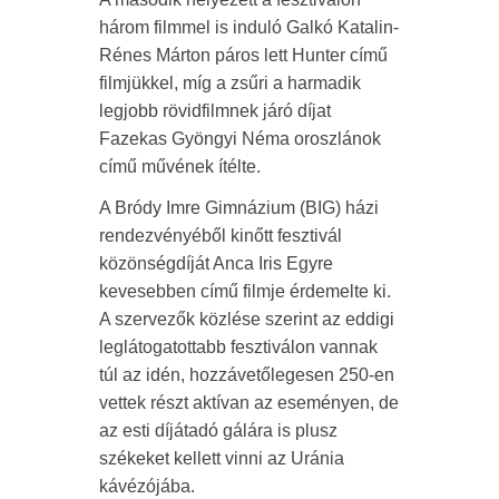
három filmmel is induló Galkó Katalin-
Rénes Márton páros lett Hunter című
filmjükkel, míg a zsűri a harmadik
legjobb rövidfilmnek járó díjat
Fazekas Gyöngyi Néma oroszlánok
című művének ítélte.
A Bródy Imre Gimnázium (BIG) házi
rendezvényéből kinőtt fesztivál
közönségdíját Anca Iris Egyre
kevesebben című filmje érdemelte ki.
A szervezők közlése szerint az eddigi
leglátogatottabb fesztiválon vannak
túl az idén, hozzávetőlegesen 250-en
vettek részt aktívan az eseményen, de
az esti díjátadó gálára is plusz
székeket kellett vinni az Uránia
kávézójába.