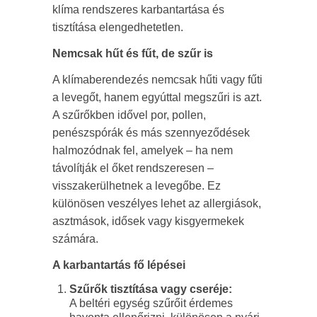
klíma rendszeres karbantartása és
tisztítása elengedhetetlen.
Nemcsak hűt és fűt, de szűr is
A klímaberendezés nemcsak hűti vagy fűti
a levegőt, hanem egyúttal megszűri is azt.
A szűrőkben idővel por, pollen,
penészspórák és más szennyeződések
halmozódnak fel, amelyek – ha nem
távolítják el őket rendszeresen –
visszakerülhetnek a levegőbe. Ez
különösen veszélyes lehet az allergiások,
asztmások, idősek vagy kisgyermekek
számára.
A karbantartás fő lépései
Szűrők tisztítása vagy cseréje:
A beltéri egység szűrőit érdemes