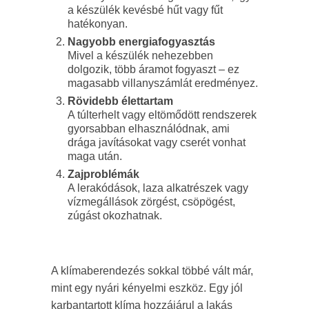
a készülék kevésbé hűt vagy fűt
hatékonyan.
Nagyobb energiafogyasztás
Mivel a készülék nehezebben
dolgozik, több áramot fogyaszt – ez
magasabb villanyszámlát eredményez.
Rövidebb élettartam
A túlterhelt vagy eltömődött rendszerek
gyorsabban elhasználódnak, ami
drága javításokat vagy cserét vonhat
maga után.
Zajproblémák
A lerakódások, laza alkatrészek vagy
vízmegállások zörgést, csöpögést,
zúgást okozhatnak.
A klímaberendezés sokkal többé vált már,
mint egy nyári kényelmi eszköz. Egy jól
karbantartott klíma hozzájárul a lakás