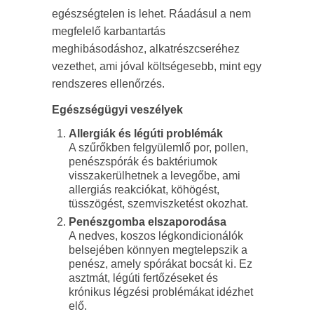
egészségtelen is lehet. Ráadásul a nem
megfelelő karbantartás
meghibásodáshoz, alkatrészcseréhez
vezethet, ami jóval költségesebb, mint egy
rendszeres ellenőrzés.
Egészségügyi veszélyek
Allergiák és légúti problémák
A szűrőkben felgyülemlő por, pollen,
penészspórák és baktériumok
visszakerülhetnek a levegőbe, ami
allergiás reakciókat, köhögést,
tüsszögést, szemviszketést okozhat.
Penészgomba elszaporodása
A nedves, koszos légkondicionálók
belsejében könnyen megtelepszik a
penész, amely spórákat bocsát ki. Ez
asztmát, légúti fertőzéseket és
krónikus légzési problémákat idézhet
elő.