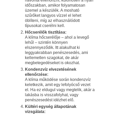
havonta ellenőrizni, különösen a nyári
időszakban, amikor folyamatosan
üzemel a készülék. A mosható
szűrőket langyos vízzel el lehet
öblíteni, míg az elhasználódott
típusokat cserélni kell.
Hőcserélők tisztítása:
A klíma hőcserélője – ahol a levegő
lehűl – szintén könnyen
elszennyeződik. Itt alakulhat ki
leggyakrabban penészesedés, ami
kellemetlen szagokat, de akár
megbetegedéseket is okozhat.
Kondenzvíz elvezetésének
ellenőrzése:
A klíma működése során kondenzvíz
keletkezik, amit egy lefolyócső vezet
el. Ha ez eldugul vagy megtelik, akár a
lakásba is visszafolyhat, vagy
penészesedést idézhet elő.
Kültéri egység állapotának
vizsgálata: