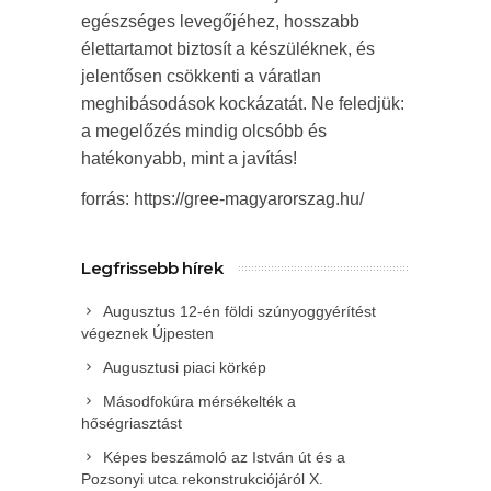
egészséges levegőjéhez, hosszabb
élettartamot biztosít a készüléknek, és
jelentősen csökkenti a váratlan
meghibásodások kockázatát. Ne feledjük:
a megelőzés mindig olcsóbb és
hatékonyabb, mint a javítás!
forrás: https://gree-magyarorszag.hu/
Legfrissebb hírek
Augusztus 12-én földi szúnyoggyérítést
végeznek Újpesten
Augusztusi piaci körkép
Másodfokúra mérsékelték a
hőségriasztást
Képes beszámoló az István út és a
Pozsonyi utca rekonstrukciójáról X.