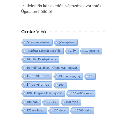
Jelentős közlekedési változások várhatók
Újpesten hétfőtől
Címkefelhő
'56-os forradalom
(V)észjelzés
- Rálátás Kiállítás Kiállítás
1 év
10 millió fa
10 millió Fa Alapítvány
10 millió fa Újpest-Káposztásmegyer
12-es villamos
13. havi nyugdíj
14
14-es villamos
100
100 Hangos Mese Újpest
100 milliós keret
100 nap
100 év
100 éves
121-es busz
135 éves
10000 forint