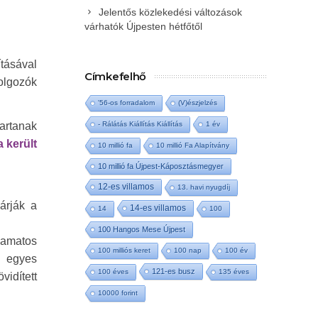
Jelentős közlekedési változások
várhatók Újpesten hétfőtől
tásával
Címkefelhő
olgozók
'56-os forradalom
(V)észjelzés
artanak
- Rálátás Kiállítás Kiállítás
1 év
 került
10 millió fa
10 millió Fa Alapítvány
10 millió fa Újpest-Káposztásmegyer
12-es villamos
13. havi nyugdíj
árják a
14-es villamos
14
100
100 Hangos Mese Újpest
amatos
100 milliós keret
100 nap
100 év
z egyes
121-es busz
100 éves
135 éves
idített
10000 forint