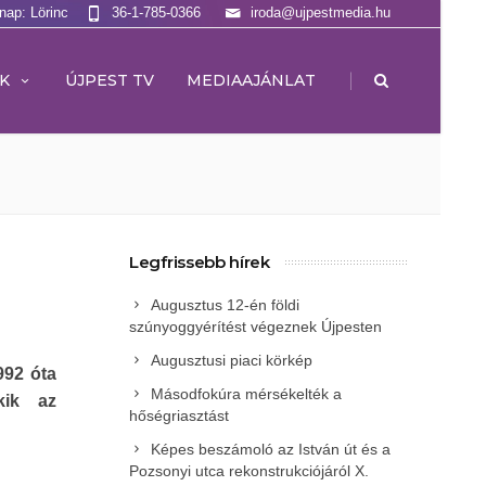
lnap: Lörinc
36-1-785-0366
iroda@ujpestmedia.hu
|
K
ÚJPEST TV
MEDIAAJÁNLAT
Legfrissebb hírek
Augusztus 12-én földi
szúnyoggyérítést végeznek Újpesten
Augusztusi piaci körkép
92 óta
Másodfokúra mérsékelték a
kik az
hőségriasztást
Képes beszámoló az István út és a
Pozsonyi utca rekonstrukciójáról X.