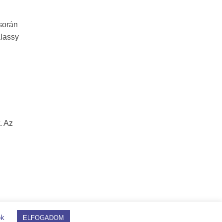
 során
alassy
. Az
ok
ELFOGADOM