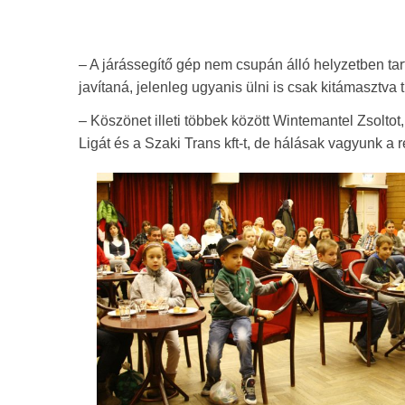
– A járássegítő gép nem csupán álló helyzetben tart
javítaná, jelenleg ugyanis ülni is csak kitámasztva
– Köszönet illeti többek között Wintemantel Zsoltot,
Ligát és a Szaki Trans kft-t, de hálásak vagyunk a 