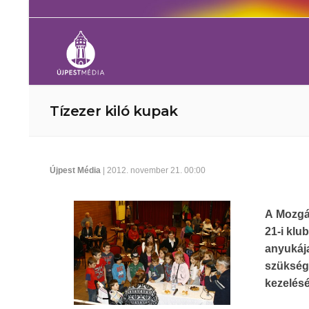
Tízezer kiló kupak
Újpest Média
| 2012. november 21. 00:00
A Mozgá
21-i klu
anyukáj
szükség
kezelésé