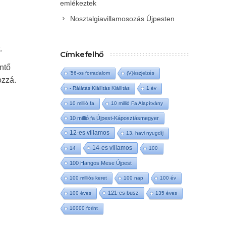
emlékeztek
Nosztalgiavillamosozás Újpesten
.
Címkefelhő
entő
'56-os forradalom
(V)észjelzés
ozzá.
- Rálátás Kiállítás Kiállítás
1 év
10 millió fa
10 millió Fa Alapítvány
10 millió fa Újpest-Káposztásmegyer
12-es villamos
13. havi nyugdíj
14-es villamos
14
100
100 Hangos Mese Újpest
100 milliós keret
100 nap
100 év
121-es busz
100 éves
135 éves
10000 forint