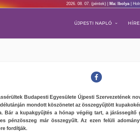
2026. 08. 07. (péntek) |
Ma: Ibolya
| Hol
ÚJPESTI NAPLÓ
HÍRE
ssérültek Budapesti Egyesülete Újpesti Szervezetének n
bdélutánján mondott köszönetet az összegyűjtött kupakokér
a. Bár a kupakgyűjtés a hónap végéig tart, a járássegítő
es pénzösszeg már összegyűlt. Az ezen felüli adomány
re fordítják.