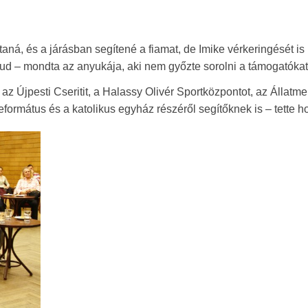
aná, és a járásban segítené a fiamat, de Imike vérkeringését is
 tud – mondta az anyukája, aki nem győzte sorolni a támogatókat
 az Újpesti Cseritit, a Halassy Olivér Sportközpontot, az Állatm
református és a katolikus egyház részéről segítőknek is – tette h