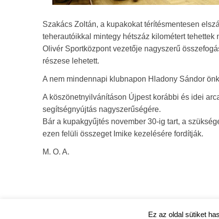
Szakács Zoltán, a kupakokat térítésmentesen elszál
teherautóikkal mintegy hétszáz kilométert tehette
Olivér Sportközpont vezetője nagyszerű összefogás
részese lehetett.
A nem mindennapi klubnapon Hladony Sándor önkorm
A köszönetnyilvánításon Újpest korábbi és idei arca
segítségnyújtás nagyszerűségére.
Bár a kupakgyűjtés november 30-ig tart, a szüksége
ezen felüli összeget Imike kezelésére fordítják.
M. O. A.
Ez az oldal sütiket ha
ujpestmedia.hu © 2020 |
Szerzői jogok
|
Adatkezelési tá