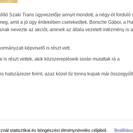
lító Szaki Trans ügyvezetője annyit mondott, a négy-öt forduló
k meg, amit a jó ügy érdekében cselekedtek. Borsche Gábor, a H
nak nevezte az akciót, aminek az általa vezetett intézmény is a
ányzati képviselő is részt vett.
i is részt vettek, akik közszerepléseik során mutattak rá a
s hatszázezer forint, azaz közel tíz tonna kupak már összegyűlt
sznál statisztikai és böngészési élménynövelés céljából.
Beállítás
jékoztató
|
Közérdekű adatok
|
Impresszum