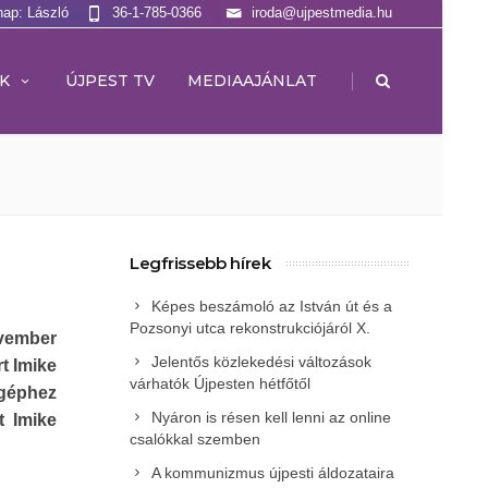
nap: László
36-1-785-0366
iroda@ujpestmedia.hu
|
K
ÚJPEST TV
MEDIAAJÁNLAT
Legfrissebb hírek
Képes beszámoló az István út és a
Pozsonyi utca rekonstrukciójáról X.
ovember
Jelentős közlekedési változások
t Imike
várhatók Újpesten hétfőtől
 géphez
Nyáron is résen kell lenni az online
t Imike
csalókkal szemben
A kommunizmus újpesti áldozataira