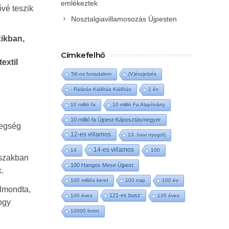
emlékeztek
vé teszik
Nosztalgiavillamosozás Újpesten
zikban,
Címkefelhő
extil
'56-os forradalom
(V)észjelzés
- Rálátás Kiállítás Kiállítás
1 év
10 millió fa
10 millió Fa Alapítvány
10 millió fa Újpest-Káposztásmegyer
tegség
12-es villamos
13. havi nyugdíj
14-es villamos
14
100
őszakban
100 Hangos Mese Újpest
.
100 milliós keret
100 nap
100 év
elmondta,
121-es busz
100 éves
135 éves
ogy
10000 forint