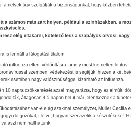
g, amelyek úgy szolgálják a biztonságunkat, hogy közben lehető
ett a számos más zárt helyen, például a színházakban, a mo
szkviselés.
lesz elég eltakarni, kötelező lesz a szabályos orvosi, vagy t
is fennáll a látogatási tilalom.
ható influenza elleni védőoltásra, amely most kiemelten fontos.
onavírussal szembeni védekezést is segítjük, hiszen a két be
berek esetében nagy valószínűséggel kizárható az influenza.
ntén 10 napra csökkentését azzal magyarázta, hogy az elmúlt id
 gondolták, átlagosan 4-5 napon belül már jelentkeznek a tünetek
űködtetéséhez van-e elég szakmai személyzet, Müller Cecília 
ügyi dolgozókat, illetve, hogyan szervizelik a készülékeket. H
 választ nem hallhattunk.