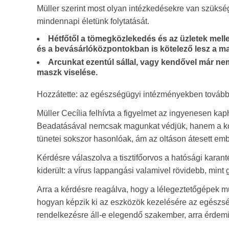
Müller szerint most olyan intézkedésekre van szüksé
mindennapi életünk folytatását.
Hétfőtől a tömegközlekedés és az üzletek mell
és a bevásárlóközpontokban is kötelező lesz a ma
Arcunkat ezentúl sállal, vagy kendővel már nem 
maszk viselése.
Hozzátette: az egészségügyi intézményekben továbbra 
Müller Cecília felhívta a figyelmet az ingyenesen kap
Beadatásával nemcsak magunkat védjük, hanem a kor
tünetei sokszor hasonlóak, ám az oltáson átesett em
Kérdésre válaszolva a tisztifőorvos a hatósági kara
kiderült: a vírus lappangási valamivel rövidebb, mint
Arra a kérdésre reagálva, hogy a lélegeztetőgépek m
hogyan képzik ki az eszközök kezelésére az egészség
rendelkezésre áll-e elegendő szakember, arra érdemi