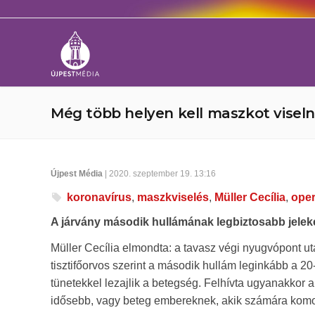
Még több helyen kell maszkot visel
Újpest Média
| 2020. szeptember 19. 13:16
koronavírus
,
maszkviselés
,
Müller Cecília
,
oper
A járvány második hullámának legbiztosabb jelekén
Müller Cecília elmondta: a tavasz végi nyugvópont u
tisztifőorvos szerint a második hullám leginkább a 20-
tünetekkel lezajlik a betegség. Felhívta ugyanakkor a
idősebb, vagy beteg embereknek, akik számára komoly