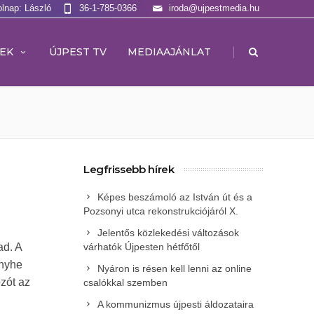
olnap: László
36-1-785-0366
iroda@ujpestmedia.hu
|
EK
ÚJPEST TV
MEDIAAJÁNLAT
Legfrissebb hírek
Képes beszámoló az István út és a
Pozsonyi utca rekonstrukciójáról X.
Jelentős közlekedési változások
ad. A
várhatók Újpesten hétfőtől
enyhe
Nyáron is résen kell lenni az online
ozót az
csalókkal szemben
A kommunizmus újpesti áldozataira