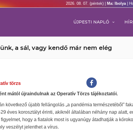
2026. 08. 07. (péntek) |
Ma: Ibolya
| H
ÚJPESTI NAPLÓ
HÍR
nünk, a sál, vagy kendő már nem elég
atív törzs
t mától újraindulnak az Operatív Törzs tájékoztatói.
tán következő újabb fellángolás „a pandémia természetéből” fak
29 éves korosztályt érinti, akiknél általában néhány nap alatt, 
 figyelmet, hogy a fiatalok most is ugyanúgy átadhatják a kórok
 veszélyt jelenthet a vírus.