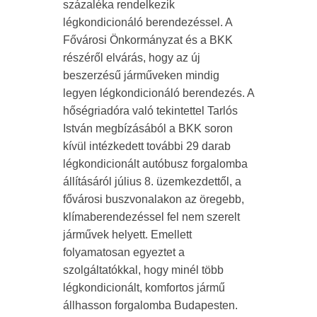
százaléka rendelkezik
légkondicionáló berendezéssel. A
Fővárosi Önkormányzat és a BKK
részéről elvárás, hogy az új
beszerzésű járműveken mindig
legyen légkondicionáló berendezés. A
hőségriadóra való tekintettel Tarlós
István megbízásából a BKK soron
kívül intézkedett további 29 darab
légkondicionált autóbusz forgalomba
állításáról július 8. üzemkezdettől, a
fővárosi buszvonalakon az öregebb,
klímaberendezéssel fel nem szerelt
járművek helyett. Emellett
folyamatosan egyeztet a
szolgáltatókkal, hogy minél több
légkondicionált, komfortos jármű
állhasson forgalomba Budapesten.