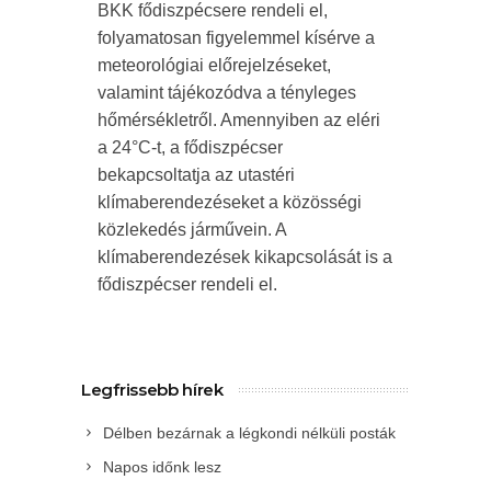
BKK fődiszpécsere rendeli el,
folyamatosan figyelemmel kísérve a
meteorológiai előrejelzéseket,
valamint tájékozódva a tényleges
hőmérsékletről. Amennyiben az eléri
a 24°C-t, a fődiszpécser
bekapcsoltatja az utastéri
klímaberendezéseket a közösségi
közlekedés járművein. A
klímaberendezések kikapcsolását is a
fődiszpécser rendeli el.
Legfrissebb hírek
Délben bezárnak a légkondi nélküli posták
Napos időnk lesz