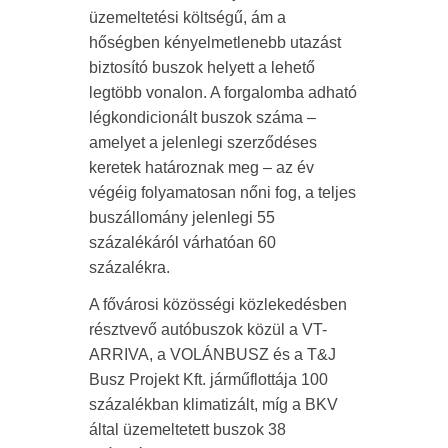
üzemeltetési költségű, ám a
hőségben kényelmetlenebb utazást
biztosító buszok helyett a lehető
legtöbb vonalon. A forgalomba adható
légkondicionált buszok száma –
amelyet a jelenlegi szerződéses
keretek határoznak meg – az év
végéig folyamatosan nőni fog, a teljes
buszállomány jelenlegi 55
százalékáról várhatóan 60
százalékra.
A fővárosi közösségi közlekedésben
résztvevő autóbuszok közül a VT-
ARRIVA, a VOLÁNBUSZ és a T&J
Busz Projekt Kft. járműflottája 100
százalékban klimatizált, míg a BKV
által üzemeltetett buszok 38