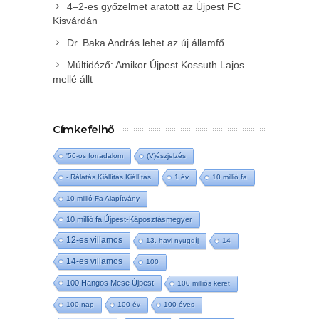
4–2-es győzelmet aratott az Újpest FC
Kisvárdán
Dr. Baka András lehet az új államfő
Múltidéző: Amikor Újpest Kossuth Lajos
mellé állt
Címkefelhő
'56-os forradalom
(V)észjelzés
- Rálátás Kiállítás Kiállítás
1 év
10 millió fa
10 millió Fa Alapítvány
10 millió fa Újpest-Káposztásmegyer
12-es villamos
13. havi nyugdíj
14
14-es villamos
100
100 Hangos Mese Újpest
100 milliós keret
100 nap
100 év
100 éves