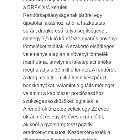
a BRFK XV. kerületi
Rendőrkapitányságának járőrei egy
újpalotai lakáshoz, ahol a házkutatás
során, drogkereső kutya segítségével,
mintegy 7,5 kiló kábítószergyanús növényi
törmeléket találtak. A szakértő elsődleges
véleménye alapján a növényi törmelék
marihuána, amelynek feketepiaci értéke
meghaladja a 30 millió forintot. A rendőrök
a drog mellett 1 millió forint készpénzt,
bankkártyákat, valamint digitális mérleget,
valamint a kábítószer porciózásához
szükséges eszközöket foglaltak le.
A rendőrök őrizetbe vettek egy 22 éves
ukrán nőt és egy 45 éves ukrán férfit,
akiknél a gyorsdrogteszt pozitív
eredményt mutatott. Kezdeményezték a