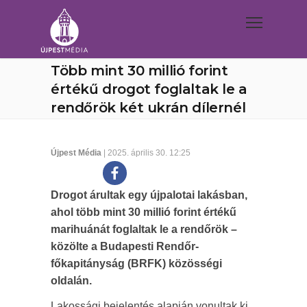
Több mint 30 millió forint
értékű drogot foglaltak le a
rendőrök két ukrán dílernél
Újpest Média
| 2025. április 30. 12:25
Drogot árultak egy újpalotai lakásban,
ahol több mint 30 millió forint értékű
marihuánát foglaltak le a rendőrök –
közölte a Budapesti Rendőr-
főkapitányság (BRFK) közösségi
oldalán.
Lakossági bejelentés alapján vonultak ki