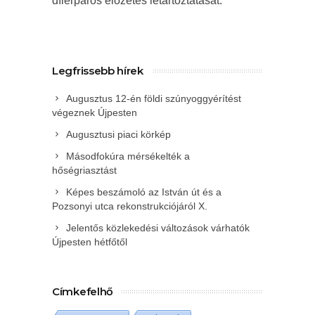
dílerpáros előzetes letartóztatását.
Legfrissebb hírek
Augusztus 12-én földi szúnyoggyérítést
végeznek Újpesten
Augusztusi piaci körkép
Másodfokúra mérsékelték a
hőségriasztást
Képes beszámoló az István út és a
Pozsonyi utca rekonstrukciójáról X.
Jelentős közlekedési változások várhatók
Újpesten hétfőtől
Címkefelhő