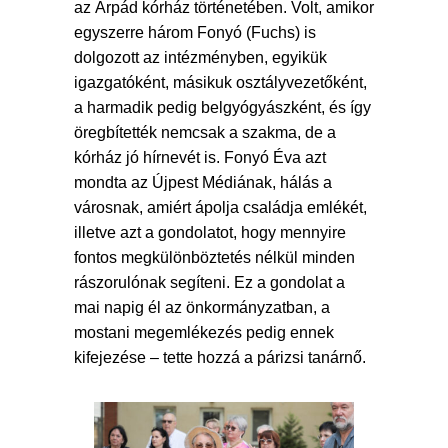
az Árpád kórház történetében. Volt, amikor
egyszerre három Fonyó (Fuchs) is
dolgozott az intézményben, egyikük
igazgatóként, másikuk osztályvezetőként,
a harmadik pedig belgyógyászként, és így
öregbítették nemcsak a szakma, de a
kórház jó hírnevét is. Fonyó Éva azt
mondta az Újpest Médiának, hálás a
városnak, amiért ápolja családja emlékét,
illetve azt a gondolatot, hogy mennyire
fontos megkülönböztetés nélkül minden
rászorulónak segíteni. Ez a gondolat a
mai napig él az önkormányzatban, a
mostani megemlékezés pedig ennek
kifejezése – tette hozzá a párizsi tanárnő.