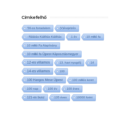
Címkefelhő
'56-os forradalom
(V)észjelzés
- Rálátás Kiállítás Kiállítás
1 év
10 millió fa
10 millió Fa Alapítvány
10 millió fa Újpest-Káposztásmegyer
12-es villamos
13. havi nyugdíj
14
14-es villamos
100
100 Hangos Mese Újpest
100 milliós keret
100 nap
100 év
100 éves
121-es busz
135 éves
10000 forint