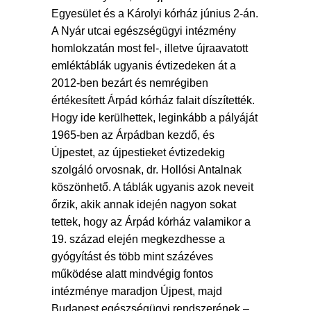
Egyesület és a Károlyi kórház június 2-án.
A Nyár utcai egészségügyi intézmény
homlokzatán most fel-, illetve újraavatott
emléktáblák ugyanis évtizedeken át a
2012-ben bezárt és nemrégiben
értékesített Árpád kórház falait díszítették.
Hogy ide kerülhettek, leginkább a pályáját
1965-ben az Árpádban kezdő, és
Újpestet, az újpestieket évtizedekig
szolgáló orvosnak, dr. Hollósi Antalnak
köszönhető. A táblák ugyanis azok neveit
őrzik, akik annak idején nagyon sokat
tettek, hogy az Árpád kórház valamikor a
19. század elején megkezdhesse a
gyógyítást és több mint százéves
működése alatt mindvégig fontos
intézménye maradjon Újpest, majd
Budapest egészségügyi rendszerének –