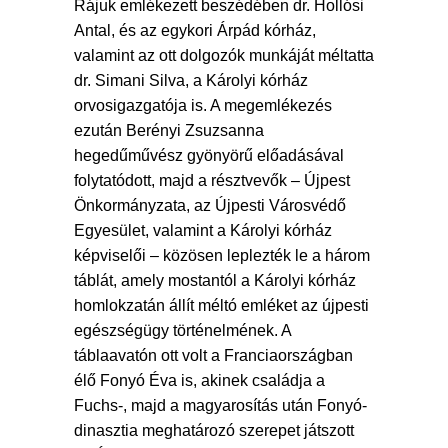
Rájuk emlékezett beszédében dr. Hollósi
Antal, és az egykori Árpád kórház,
valamint az ott dolgozók munkáját méltatta
dr. Simani Silva, a Károlyi kórház
orvosigazgatója is. A megemlékezés
ezután Berényi Zsuzsanna
hegedűművész gyönyörű előadásával
folytatódott, majd a résztvevők – Újpest
Önkormányzata, az Újpesti Városvédő
Egyesület, valamint a Károlyi kórház
képviselői – közösen leplezték le a három
táblát, amely mostantól a Károlyi kórház
homlokzatán állít méltó emléket az újpesti
egészségügy történelmének. A
táblaavatón ott volt a Franciaországban
élő Fonyó Éva is, akinek családja a
Fuchs-, majd a magyarosítás után Fonyó-
dinasztia meghatározó szerepet játszott