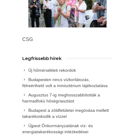
CSG
Legfrissebb hírek
Új hőmérsékleti rekordok
Budapesten nincs vízkorlátozás,
félreérthető volt a minisztérium tájékoztatása
Augusztus 7-ig meghosszabbították a
harmadfokú hőségriasztást
Budapest a zöldfelületei megóvása mellett
takarékoskodik a vízzel
Újpest Önkormányzatának víz- és
energiatakarékossági intézkedései