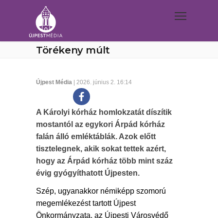
Törékeny múlt
Újpest Média
| 2026. június 2. 16:14
A Károlyi kórház homlokzatát díszítik
mostantól az egykori Árpád kórház
falán álló emléktáblák. Azok előtt
tisztelegnek, akik sokat tettek azért,
hogy az Árpád kórház több mint száz
évig gyógyíthatott Újpesten.
Szép, ugyanakkor némiképp szomorú
megemlékezést tartott Újpest
Önkormányzata, az Újpesti Városvédő