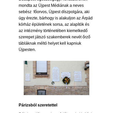
mondta az Újpest Médiának a neves
sebész főorvos, Újpest díszpolgára, aki
úgy érezte, bárhogy is alakuljon az Árpád
kórház épületének sorsa, az alapítók és
az intézmény történetében kiemelkedő
szerepet játszó szakemberek nevét őrző
tábláknak méltó helyet kell kapniuk
Újpesten.
P
árizsból szeretettel