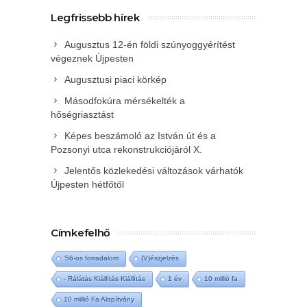
Legfrissebb hírek
Augusztus 12-én földi szúnyoggyérítést
végeznek Újpesten
Augusztusi piaci körkép
Másodfokúra mérsékelték a
hőségriasztást
Képes beszámoló az István út és a
Pozsonyi utca rekonstrukciójáról X.
Jelentős közlekedési változások várhatók
Újpesten hétfőtől
Címkefelhő
'56-os forradalom
(V)észjelzés
- Rálátás Kiállítás Kiállítás
1 év
10 millió fa
10 millió Fa Alapítvány