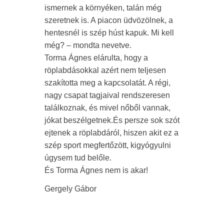
ismernek a környéken, talán még
szeretnek is. A piacon üdvözölnek, a
hentesnél is szép húst kapuk. Mi kell
még? – mondta nevetve.
Torma Ágnes elárulta, hogy a
röplabdásokkal azért nem teljesen
szakította meg a kapcsolatát. A régi,
nagy csapat tagjaival rendszeresen
találkoznak, és mivel nőből vannak,
jókat beszélgetnek.És persze sok szót
ejtenek a röplabdáról, hiszen akit ez a
szép sport megfertőzött, kigyógyulni
úgysem tud belőle.
És Torma Ágnes nem is akar!
Gergely Gábor