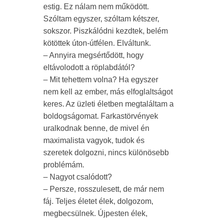
estig. Ez nálam nem működött.
Szóltam egyszer, szóltam kétszer,
sokszor. Piszkálódni kezdtek, belém
kötöttek úton-útfélen. Elváltunk.
– Annyira megsértődött, hogy
eltávolodott a röplabdától?
– Mit tehettem volna? Ha egyszer
nem kell az ember, más elfoglaltságot
keres. Az üzleti életben megtaláltam a
boldogságomat. Farkastörvények
uralkodnak benne, de mivel én
maximalista vagyok, tudok és
szeretek dolgozni, nincs különösebb
problémám.
– Nagyot csalódott?
– Persze, rosszulesett, de már nem
fáj. Teljes életet élek, dolgozom,
megbecsülnek. Újpesten élek,