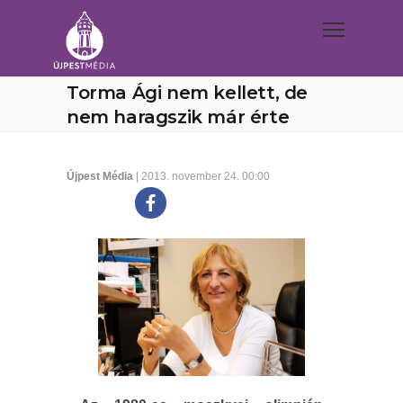
Torma Ági nem kellett, de
nem haragszik már érte
Újpest Média
| 2013. november 24. 00:00