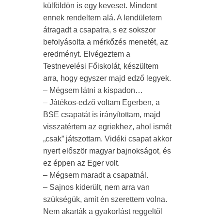
külföldön is egy keveset. Mindent
ennek rendeltem alá. A lendületem
átragadt a csapatra, s ez sokszor
befolyásolta a mérkőzés menetét, az
eredményt. Elvégeztem a
Testnevelési Főiskolát, készültem
arra, hogy egyszer majd edző legyek.
– Mégsem látni a kispadon…
– Játékos-edző voltam Egerben, a
BSE csapatát is irányítottam, majd
visszatértem az egriekhez, ahol ismét
„csak” játszottam. Vidéki csapat akkor
nyert először magyar bajnokságot, és
ez éppen az Eger volt.
– Mégsem maradt a csapatnál.
– Sajnos kiderült, nem arra van
szükségük, amit én szerettem volna.
Nem akarták a gyakorlást reggeltől