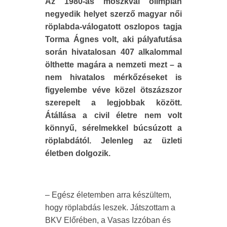
Az 1980-as moszkvai olimpián
negyedik helyet szerző magyar női
röplabda-válogatott oszlopos tagja
Torma Ágnes volt, aki pályafutása
során hivatalosan 407 alkalommal
ölthette magára a nemzeti mezt – a
nem hivatalos mérkőzéseket is
figyelembe véve közel ötszázszor
szerepelt a legjobbak között.
Átállása a civil életre nem volt
könnyű, sérelmekkel búcsúzott a
röplabdától. Jelenleg az üzleti
életben dolgozik.
– Egész életemben arra készültem,
hogy röplabdás leszek. Játszottam a
BKV Előrében, a Vasas Izzóban és