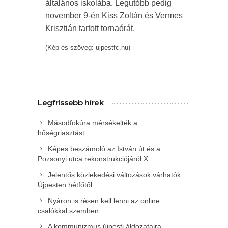
általános iskolába. Legutóbb pedig
november 9-én Kiss Zoltán és Vermes
Krisztián tartott tornaórát.
(Kép és szöveg: ujpestfc.hu)
Legfrissebb hírek
Másodfokúra mérsékelték a
hőségriasztást
Képes beszámoló az István út és a
Pozsonyi utca rekonstrukciójáról X.
Jelentős közlekedési változások várhatók
Újpesten hétfőtől
Nyáron is résen kell lenni az online
csalókkal szemben
A kommunizmus újpesti áldozataira