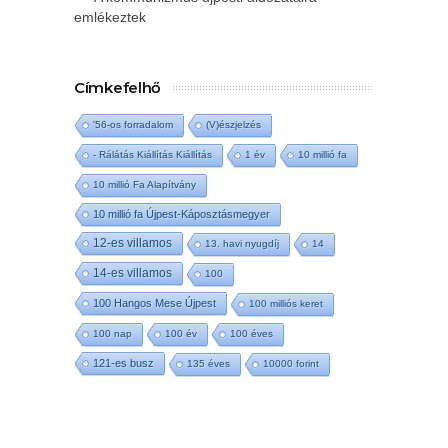
emlékeztek
Címkefelhő
'56-os forradalom
(V)észjelzés
- Rálátás Kiállítás Kiállítás
1 év
10 millió fa
10 millió Fa Alapítvány
10 millió fa Újpest-Káposztásmegyer
12-es villamos
13. havi nyugdíj
14
14-es villamos
100
100 Hangos Mese Újpest
100 milliós keret
100 nap
100 év
100 éves
121-es busz
135 éves
10000 forint