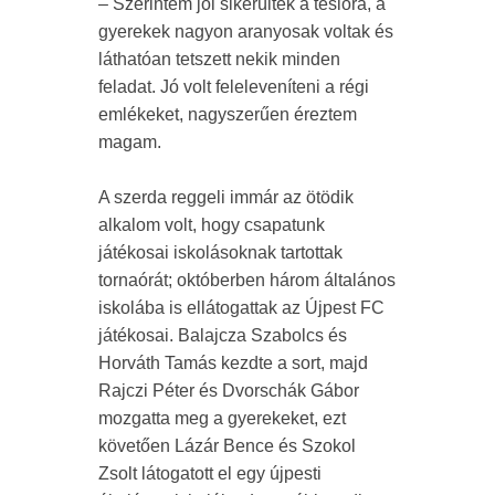
– Szerintem jól sikerültek a tesióra, a
gyerekek nagyon aranyosak voltak és
láthatóan tetszett nekik minden
feladat. Jó volt feleleveníteni a régi
emlékeket, nagyszerűen éreztem
magam.
A szerda reggeli immár az ötödik
alkalom volt, hogy csapatunk
játékosai iskolásoknak tartottak
tornaórát; októberben három általános
iskolába is ellátogattak az Újpest FC
játékosai. Balajcza Szabolcs és
Horváth Tamás kezdte a sort, majd
Rajczi Péter és Dvorschák Gábor
mozgatta meg a gyerekeket, ezt
követően Lázár Bence és Szokol
Zsolt látogatott el egy újpesti