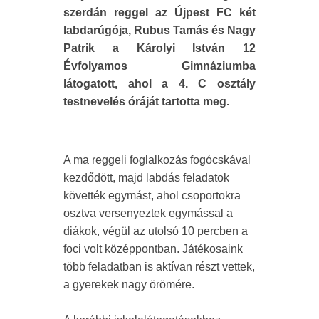
szerdán reggel az Újpest FC két
labdarúgója, Rubus Tamás és Nagy
Patrik a Károlyi István 12
Évfolyamos Gimnáziumba
látogatott, ahol a 4. C osztály
testnevelés óráját tartotta meg.
A ma reggeli foglalkozás fogócskával
kezdődött, majd labdás feladatok
követték egymást, ahol csoportokra
osztva versenyeztek egymással a
diákok, végül az utolsó 10 percben a
foci volt középpontban. Játékosaink
több feladatban is aktívan részt vettek,
a gyerekek nagy örömére.