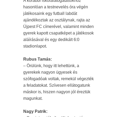
A korábbi iskolalátogatásokhoz
hasonlóan a testnevelés óra végén
játékosaink egy futball labdát
ajándékoztak az osztálynak, rajta az
Újpest FC címerével, valamint minden
gyerek kapott csapatképet a játékosok
aláírásával és egy dedikált 6:0
stadionlapot.
Rubus Tamás:
– Örülünk, hogy itt lehettünk, a
gyerekek nagyon ügyesek és
szófogadóak voltak, remekül végezték
a feladatokat. Szívesen ellátogatunk
máskor is, hiszen nagyon jól éreztük
magunkat.
Nagy Patrik: