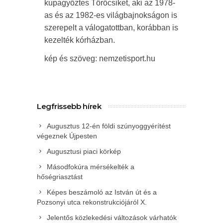
kupagyőztes Törőcsiket, aki az 1978-
as és az 1982-es világbajnokságon is
szerepelt a válogatottban, korábban is
kezelték kórházban.
kép és szöveg: nemzetisport.hu
Legfrissebb hírek
Augusztus 12-én földi szúnyoggyérítést
végeznek Újpesten
Augusztusi piaci körkép
Másodfokúra mérsékelték a
hőségriasztást
Képes beszámoló az István út és a
Pozsonyi utca rekonstrukciójáról X.
Jelentős közlekedési változások várhatók