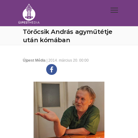
Törőcsik András agyműtétje
után kómában
Újpest Média
| 2014. március 20. 00:00