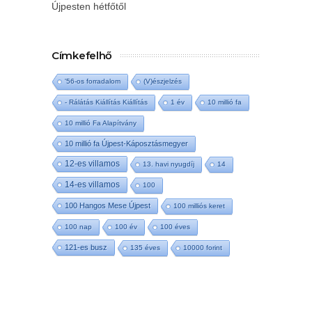
Újpesten hétfőtől
Címkefelhő
'56-os forradalom
(V)észjelzés
- Rálátás Kiállítás Kiállítás
1 év
10 millió fa
10 millió Fa Alapítvány
10 millió fa Újpest-Káposztásmegyer
12-es villamos
13. havi nyugdíj
14
14-es villamos
100
100 Hangos Mese Újpest
100 milliós keret
100 nap
100 év
100 éves
121-es busz
135 éves
10000 forint