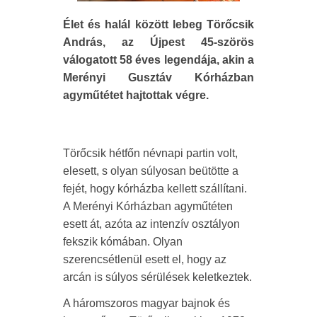
Élet és halál között lebeg Törőcsik
András, az Újpest 45-szörös
válogatott 58 éves legendája, akin a
Merényi Gusztáv Kórházban
agyműtétet hajtottak végre.
Törőcsik hétfőn névnapi partin volt,
elesett, s olyan súlyosan beütötte a
fejét, hogy kórházba kellett szállítani.
A Merényi Kórházban agyműtéten
esett át, azóta az intenzív osztályon
fekszik kómában. Olyan
szerencsétlenül esett el, hogy az
arcán is súlyos sérülések keletkeztek.
A háromszoros magyar bajnok és