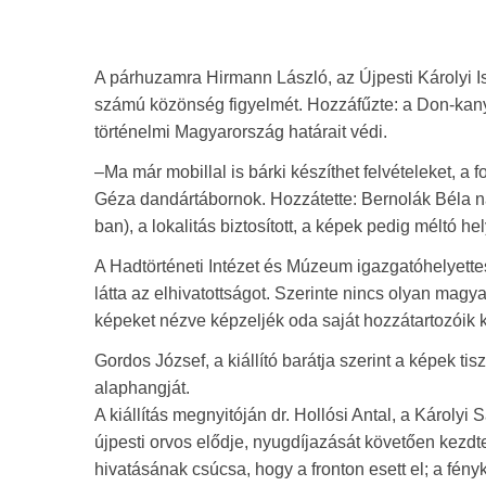
A párhuzamra Hirmann László, az Újpesti Károlyi Is
számú közönség figyelmét. Hozzáfűzte: a Don-kany
történelmi Magyarország határait védi.
–Ma már mobillal is bárki készíthet felvételeket, a 
Géza dandártábornok. Hozzátette: Bernolák Béla nag
ban), a lokalitás biztosított, a képek pedig méltó hel
A Hadtörténeti Intézet és Múzeum igazgatóhelyettes
látta az elhivatottságot. Szerinte nincs olyan magy
képeket nézve képzeljék oda saját hozzátartozóik k
Gordos József, a kiállító barátja szerint a képek ti
alaphangját.
A kiállítás megnyitóján dr. Hollósi Antal, a Károlyi
újpesti orvos elődje, nyugdíjazását követően kezdt
hivatásának csúcsa, hogy a fronton esett el; a fén