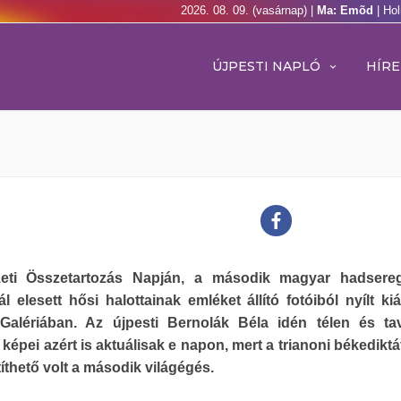
2026. 08. 09. (vasárnap) |
Ma: Emõd
| Ho
ÚJPESTI NAPLÓ
HÍRE
ti Összetartozás Napján, a második magyar hadsere
l elesett hősi halottainak emléket állító fotóiból nyílt kiá
 Galériában. Az újpesti Bernolák Béla idén télen és ta
t képei azért is aktuálisak e napon, mert a trianoni békedik
títhető volt a második világégés.