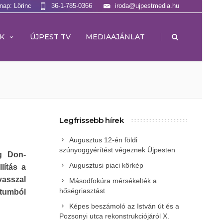
lnap: Lörinc
36-1-785-0366
iroda@ujpestmedia.hu
|
K
ÚJPEST TV
MEDIAAJÁNLAT
Legfrissebb hírek
Augusztus 12-én földi
szúnyoggyérítést végeznek Újpesten
g Don-
Augusztusi piaci körkép
llítás a
vasszal
Másodfokúra mérsékelték a
hőségriasztást
tátumból
Képes beszámoló az István út és a
Pozsonyi utca rekonstrukciójáról X.