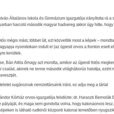
tván Általános Iskola és Gimnázium igazgatója irányította rá a 
arban harcoló második magyar hadsereg akkor úgy hitte, hogy
fotós mégis mást, többet lát, ezt közvetítik most a képek – mondt
yapja nyomdokain indult el (az újpesti orvos a fronton esett e
yre kerültek.
e, Bán Attila őrnagy azt mondta, amikor az újpesti fotós megker
ar család, akinek ne lenne második világháborús halottja, ezért 
eresztjét.
szteletet sugároznak nemzettársaink iránt, ez adja meg a tárlat
 Sándor Kórház orvos-igazgatója felidézte: dr. Haraszti Bernolák 
e pályáját, és maga sem gondolta volna, hogy katonaorvos lesz.
yképeken is látható rudkinói központi katonai temetőben nyugszi