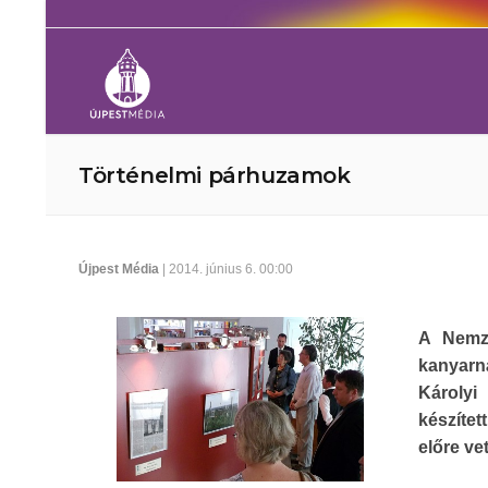
Történelmi párhuzamok
Újpest Média
| 2014. június 6. 00:00
A Nemze
kanyarná
Károlyi
készítet
előre ve