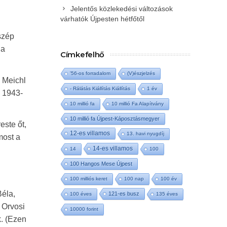
Jelentős közlekedési változások
várhatók Újpesten hétfőtől
szép
 a
Címkefelhő
'56-os forradalom
(V)észjelzés
a Meichl
- Rálátás Kiállítás Kiállítás
1 év
l 1943-
10 millió fa
10 millió Fa Alapítvány
10 millió fa Újpest-Káposztásmegyer
este őt,
12-es villamos
13. havi nyugdíj
most a
14-es villamos
14
100
100 Hangos Mese Újpest
100 milliós keret
100 nap
100 év
Béla,
121-es busz
100 éves
135 éves
 Orvosi
10000 forint
k. (Ezen