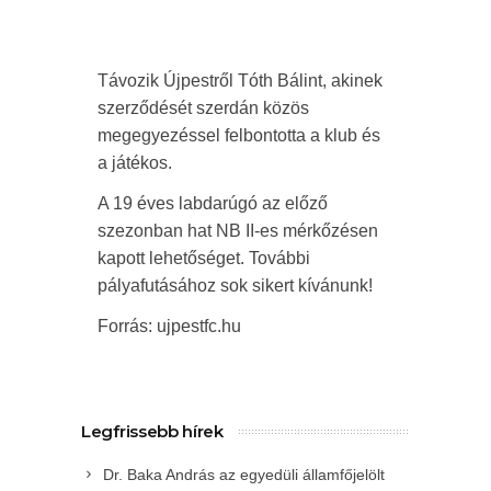
Távozik Újpestről Tóth Bálint, akinek
szerződését szerdán közös
megegyezéssel felbontotta a klub és
a játékos.
A 19 éves labdarúgó az előző
szezonban hat NB II-es mérkőzésen
kapott lehetőséget. További
pályafutásához sok sikert kívánunk!
Forrás: ujpestfc.hu
Legfrissebb hírek
Dr. Baka András az egyedüli államfőjelölt