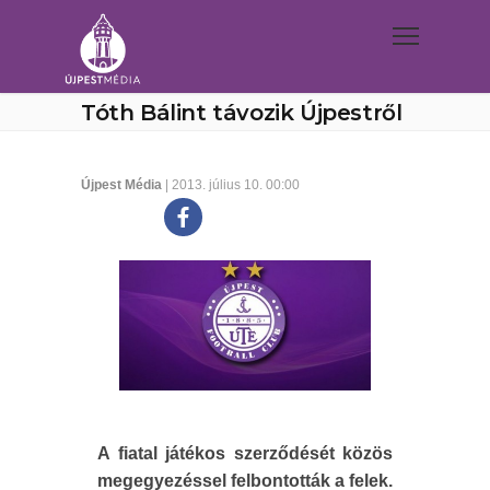
Tóth Bálint távozik Újpestről
Újpest Média
| 2013. július 10. 00:00
A fiatal játékos szerződését közös
megegyezéssel felbontották a felek.