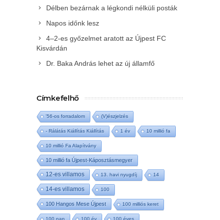
Délben bezárnak a légkondi nélküli posták
Napos időnk lesz
4–2-es győzelmet aratott az Újpest FC
Kisvárdán
Dr. Baka András lehet az új államfő
Címkefelhő
'56-os forradalom
(V)észjelzés
- Rálátás Kiállítás Kiállítás
1 év
10 millió fa
10 millió Fa Alapítvány
10 millió fa Újpest-Káposztásmegyer
12-es villamos
13. havi nyugdíj
14
14-es villamos
100
100 Hangos Mese Újpest
100 milliós keret
100 nap
100 év
100 éves