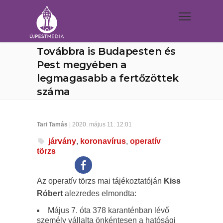
Továbbra is Budapesten és
Pest megyében a
legmagasabb a fertőzöttek
száma
Tari Tamás
| 2020. május 11. 12:01
járvány
,
koronavírus
,
operatív
törzs
Az operatív törzs mai tájékoztatóján
Kiss
Róbert
alezredes elmondta:
Május 7. óta 378 karanténban lévő
személy vállalta önkéntesen a hatósági