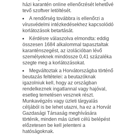
házi karantén online ellenőrzését lehetővé
tevő szoftver letöltését.
A rendőrség továbbra is ellenőrzi a
vírusvédelmi intézkedésekhez kapcsolódó
korlátozások betartását.
Kérdésre válaszolva elmondta: eddig
összesen 1684 alkalommal tapasztaltak
karanténszegést, az izolációban lévő
személyeknek mindössze 0,41 százaléka
szegte meg a korlátozásokat.
Megváltoztak a Horvátországba történő
beutazás feltételei: a beutazóknak
igazolniuk kell, hogy az országban
rendelkeznek ingatlannal vagy hajóval,
esetleg temetésen vesznek részt.
Munkavégzés vagy üzleti tárgyalás
céljából is be lehet utazni, ha ez a Horvát
Gazdasági Társaság meghívására
történik, minden más üzleti célú belépést
előzetesen be kell jelenteni a
hatóságoknak.