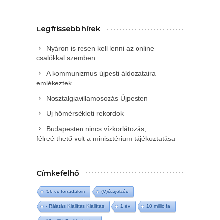
Legfrissebb hírek
Nyáron is résen kell lenni az online
csalókkal szemben
A kommunizmus újpesti áldozataira
emlékeztek
Nosztalgiavillamosozás Újpesten
Új hőmérsékleti rekordok
Budapesten nincs vízkorlátozás,
félreérthető volt a minisztérium tájékoztatása
Címkefelhő
'56-os forradalom
(V)észjelzés
- Rálátás Kiállítás Kiállítás
1 év
10 millió fa