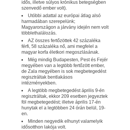
idős, illetve súlyos krónikus betegségben
szenvedő ember volt).
Utóbbi adattal az európai átlag alsó
harmadában szerepelünk;
Magyarországon a járvány idején nem volt
többlethalálozás.
AZ összes fertőzöttek 42 százaléka
férfi, 58 százaléka nő, ami megfelel a
magyar korfa életkori megoszlásának.
Még mindig Budapesten, Pest és Fejér
megyében van a legtöbb fertőzött ember,
de Zala megyében is sok megbetegedést
regisztráltak bentlakásos
intézményekben.
A legtöbb megbetegedést április 9-én
regisztráltak, ekkor 209 esetben jegyeztek
föl megbetegedést; illetve április 17-én
hunytak el a legtöbben 24 órán belül, 19-
en.
Minden negyedik elhunyt valamelyik
idősotthon lakója volt.