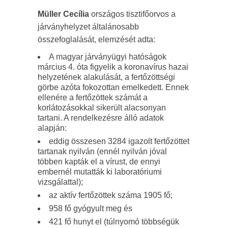
Müller Cecília
országos tisztifőorvos a
járványhelyzet általánosabb
összefoglalását, elemzését adta:
A magyar járványügyi hatóságok
március 4. óta figyelik a koronavírus hazai
helyzetének alakulását, a fertőzöttségi
görbe azóta fokozottan emelkedett. Ennek
ellenére a fertőzöttek számát a
korlátozásokkal sikerült alacsonyan
tartani. A rendelkezésre álló adatok
alapján:
eddig összesen 3284 igazolt fertőzöttet
tartanak nyilván (ennél nyilván jóval
többen kapták el a vírust, de ennyi
embernél mutatták ki laboratóriumi
vizsgálattal);
az aktív fertőzöttek száma 1905 fő;
958 fő gyógyult meg és
421 fő hunyt el (túlnyomó többségük