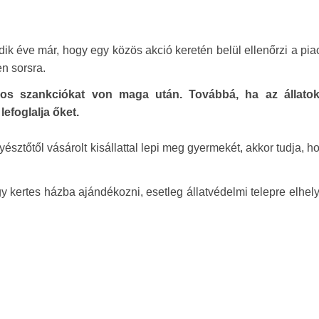
k éve már, hogy egy közös akció keretén belül ellenőrzi a pia
en sorsra.
yos szankciókat von maga után. Továbbá, ha az állato
efoglalja őket.
sztőtől vásárolt kisállattal lepi meg gyermekét, akkor tudja, h
gy kertes házba ajándékozni, esetleg állatvédelmi telepre elhel