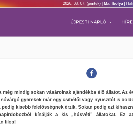
2026. 08. 07. (péntek) |
Ma: Ibolya
| Hol
ÚJPESTI NAPLÓ
HÍRE
 még mindig sokan vásárolnak ajándékba élő állatot. Az é
 sóvárgó gyerekek már egy csibétől vagy nyuszitól is bold
k pedig kisebb felelősségnek érzik. Sokan pedig ezt kihaszn
papírdobozból kínálják a kis „húsvéti” állatokat. Ez 
n tilos!