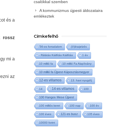
csalókkal szemben
A kommunizmus újpesti áldozataira
emlékeztek
cot és a
Címkefelhő
k rossz
'56-os forradalom
(V)észjelzés
- Rálátás Kiállítás Kiállítás
1 év
ogy mi a
10 millió fa
10 millió Fa Alapítvány
10 millió fa Újpest-Káposztásmegyer
yezni az
12-es villamos
13. havi nyugdíj
14-es villamos
14
100
100 Hangos Mese Újpest
100 milliós keret
100 nap
100 év
121-es busz
100 éves
135 éves
10000 forint