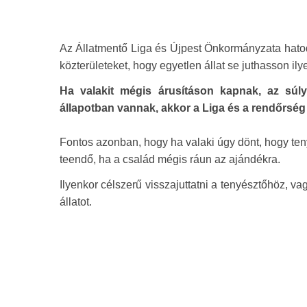
Az Állatmentő Liga és Újpest Önkormányzata hatodi
közterületeket, hogy egyetlen állat se juthasson ily
Ha valakit mégis árusításon kapnak, az súl
állapotban vannak, akkor a Liga és a rendőrség l
Fontos azonban, hogy ha valaki úgy dönt, hogy tenyé
teendő, ha a család mégis ráun az ajándékra.
Ilyenkor célszerű visszajuttatni a tenyésztőhöz, va
állatot.