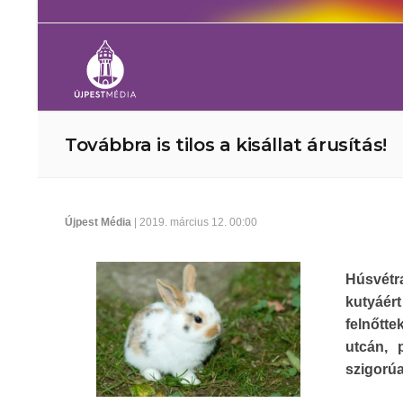
Továbbra is tilos a kisállat árusítás!
Újpest Média
| 2019. március 12. 00:00
Húsvétra
kutyáért
felnőtte
utcán, 
szigorúa