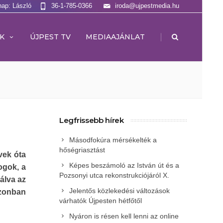
nap: László
36-1-785-0366
iroda@ujpestmedia.hu
|
K
ÚJPEST TV
MEDIAAJÁNLAT
Legfrissebb hírek
Másodfokúra mérsékelték a
hőségriasztást
vek óta
Képes beszámoló az István út és a
ogok, a
Pozsonyi utca rekonstrukciójáról X.
álva az
Jelentős közlekedési változások
azonban
várhatók Újpesten hétfőtől
Nyáron is résen kell lenni az online