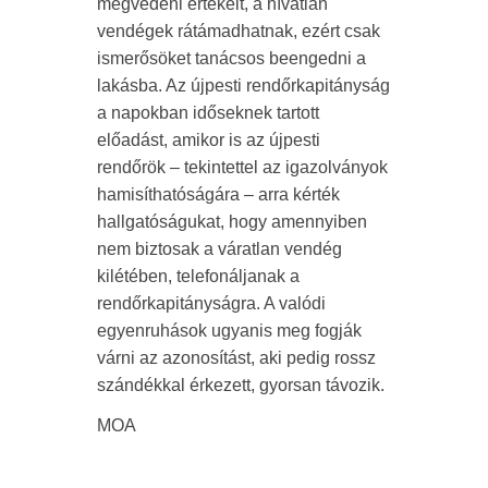
megvédeni értékeit, a hívatlan
vendégek rátámadhatnak, ezért csak
ismerősöket tanácsos beengedni a
lakásba. Az újpesti rendőrkapitányság
a napokban időseknek tartott
előadást, amikor is az újpesti
rendőrök – tekintettel az igazolványok
hamisíthatóságára – arra kérték
hallgatóságukat, hogy amennyiben
nem biztosak a váratlan vendég
kilétében, telefonáljanak a
rendőrkapitányságra. A valódi
egyenruhások ugyanis meg fogják
várni az azonosítást, aki pedig rossz
szándékkal érkezett, gyorsan távozik.
MOA