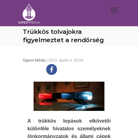
Trükkös tolvajokra
figyelmeztet a rendőrség
Újpest Média
| 2013. április 4. 00:00
A trükkös lopások elkövetői
különféle hivatalos személyeknek
(önkormányzatok és állami cégek