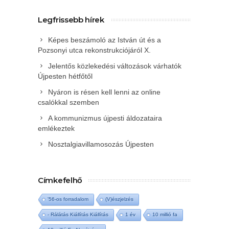
Legfrissebb hírek
Képes beszámoló az István út és a
Pozsonyi utca rekonstrukciójáról X.
Jelentős közlekedési változások várhatók
Újpesten hétfőtől
Nyáron is résen kell lenni az online
csalókkal szemben
A kommunizmus újpesti áldozataira
emlékeztek
Nosztalgiavillamosozás Újpesten
Címkefelhő
'56-os forradalom
(V)észjelzés
- Rálátás Kiállítás Kiállítás
1 év
10 millió fa