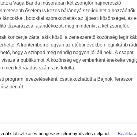
hatott: a Vaga Banda műsorában két zsonglőr hajmeresztő
élelmetesebb őselem is kezes báránnyá szelídülhet a hozzáértők
zes láncokkal, botokkal szórakoztatták az újpesti közönséget, az 
lító tűzvarázzsal ajándékozott meg mindenkit a két zsonglőr.
nak koncertje zárta, akik közül a zeneszerető közönség leginká
rhette. A frontemberrel ugyan az utóbbi években leginkább rád
thető, hogy a színpad még mindig nagyon jól áll neki. A csapat
 vissza a publikumot. A közönség egy emberként énekelte végig
n még két ráadás számra is futotta.
esti program levezetéseként, csatlakozhatott a Bajnok Teraszon
húsz percét.
sznál statisztikai és böngészési élménynövelés céljából.
Beállítás
jékoztató
|
Közérdekű adatok
|
Impresszum