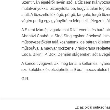
Szent Iván éjjeléről lévén szó, a tűz sem hiányoz
mutatványokkal bizonyította be, hogy a talán legf
alatt. A tűzszelídítők égő, pörgő, lángoló, forgó tü
végén pedig egy gyönyörűen felépített, lélegzetelál
A Szent Iván-éji vigadalmat Ríz Levente és barátai
Abaházi Csabát, a Sing Sing egykori énekesét isme
műsorvezetőként találkozhattunk, de bátran kijelen
műsorával a magyar rockzene virágkorába repítette
Edda, Bikini, P. Box, Demjén slágereket, sőt a végé
A koncert végével, aki még bírta, a kellemes, nyár
szurkolókhoz és elcsíphette a 9 órai meccs utolsó 
G.R.
Ez az oldal sütiket ha
ujpestmedia.hu © 2020 |
Szerzői jogok
|
Adatkezelési tá