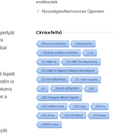
emlékeztek
Nosztalgiavillamosozás Újpesten
Címkefelhő
yertyát
mi
'56-os forradalom
(V)észjelzés
kkal
- Rálátás Kiállítás Kiállítás
1 év
10 millió fa
10 millió Fa Alapítvány
10 millió fa Újpest-Káposztásmegyer
 lépett
12-es villamos
13. havi nyugdíj
stén is
14-es villamos
okorra
14
100
re a
100 Hangos Mese Újpest
100 milliós keret
100 nap
100 év
121-es busz
100 éves
135 éves
10000 forint
yát.