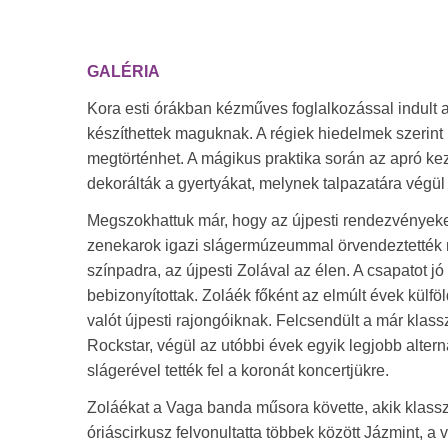
GALÉRIA
Kora esti órákban kézműves foglalkozással indult 
készíthettek maguknak. A régiek hiedelmek szerint 
megtörténhet. A mágikus praktika során az apró ke
dekorálták a gyertyákat, melynek talpazatára végül 
Megszokhattuk már, hogy az újpesti rendezvényeket 
zenekarok igazi slágermúzeummal örvendeztették m
színpadra, az újpesti Zolával az élen. A csapatot j
bebizonyítottak. Zoláék főként az elmúlt évek külfö
valót újpesti rajongóiknak. Felcsendült a már klas
Rockstar, végül az utóbbi évek egyik legjobb alter
slágerével tették fel a koronát koncertjükre.
Zoláékat a Vaga banda műsora követte, akik klasszi
óriáscirkusz felvonultatta többek között Jázmint, a 