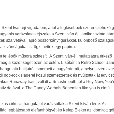
a Szent Iván-éji vigadalom, ahol a legkisebbek szerencsehozó g
ugyanis varázslatos éjszaka a Szent Iván éji, amikor szinte bár
zek szalvétával, apró boszorkányfigurákkal, különböző szalago
a kívánságukat is rögzíthették egy papírra.
fellépők műsora színesíti. A Szent Iván-éji mulatságra érkező
eg a közönséget ezen az estén. Elsőként a Retro School Band
ó hangulatú bulijairól ismerheti a nagyérdemű, amelyet ezen az e
ldi pop-rock slágerei közül szemezgettek és nyújtottak át egy cs
szikus Runaway train, volt itt a Smashmouth-tól a Hey Now, You’
natív dalával, a The Dandy Warhols Bohemian like you is című
kus cirkuszi hangulatot varázsoltak a Szent István térre. Az
világ legbájosabb elefánthölgyét és Kelep Eleket az idomított gól