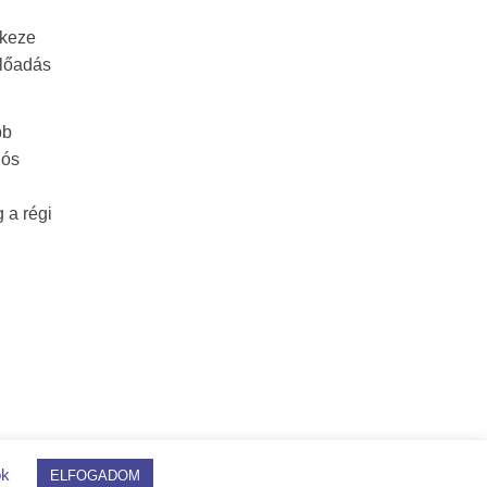
 keze
előadás
bb
iós
 a régi
ok
ELFOGADOM