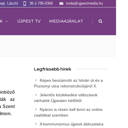
nap: László
36-1-785-0366
iroda@ujpestmedia.hu
|
K
ÚJPEST TV
MEDIAAJÁNLAT
Legfrissebb hírek
Képes beszámoló az István út és a
Pozsonyi utca rekonstrukciójáról X.
lönböző
Jelentős közlekedési változások
ták az
várhatók Újpesten hétfőtől
a Szent
Nyáron is résen kell lenni az online
almon.
csalókkal szemben
A kommunizmus újpesti áldozataira