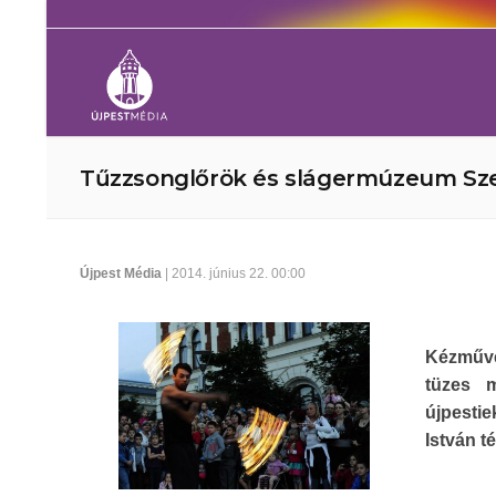
Tűzzsonglőrök és slágermúzeum Sze
Újpest Média
| 2014. június 22. 00:00
Kézműve
tüzes m
újpestie
István t