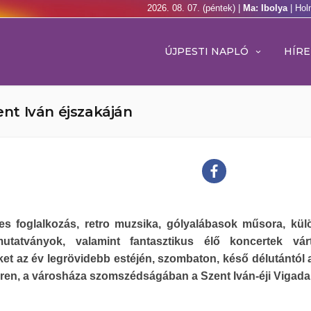
2026. 08. 07. (péntek) |
Ma: Ibolya
| Hol
ÚJPESTI NAPLÓ
HÍRE
nt Iván éjszakáján
s foglalkozás, retro muzsika, gólyalábasok műsora, kü
utatványok, valamint fantasztikus élő koncertek vár
ket az év legrövidebb estéjén, szombaton, késő délutántól 
éren, a városháza szomszédságában a Szent Iván-éji Vigad