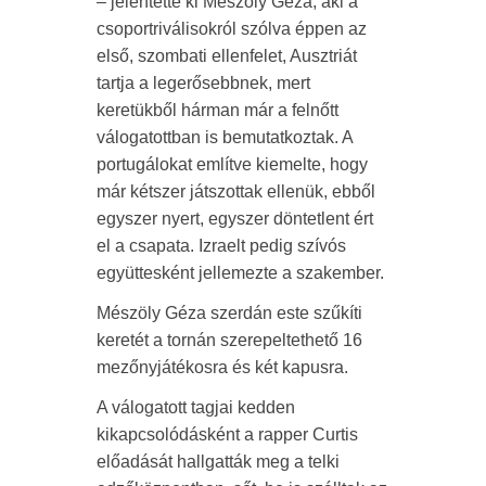
– jelentette ki Mészöly Géza, aki a
csoportriválisokról szólva éppen az
első, szombati ellenfelet, Ausztriát
tartja a legerősebbnek, mert
keretükből hárman már a felnőtt
válogatottban is bemutatkoztak. A
portugálokat említve kiemelte, hogy
már kétszer játszottak ellenük, ebből
egyszer nyert, egyszer döntetlent ért
el a csapata. Izraelt pedig szívós
együttesként jellemezte a szakember.
Mészöly Géza szerdán este szűkíti
keretét a tornán szerepeltethető 16
mezőnyjátékosra és két kapusra.
A válogatott tagjai kedden
kikapcsolódásként a rapper Curtis
előadását hallgatták meg a telki