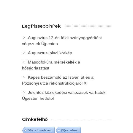
Legfrissebb hírek
Augusztus 12-én földi szúnyoggyérítést
végeznek Újpesten
Augusztusi piaci körkép
Másodfokúra mérsékelték a
hőségriasztást
Képes beszámoló az István út és a
Pozsonyi utca rekonstrukciójáról X.
Jelentős közlekedési változások várhatók
Újpesten hétfőtől
Címkefelhő
'56-os forradalom
(V)észjelzés