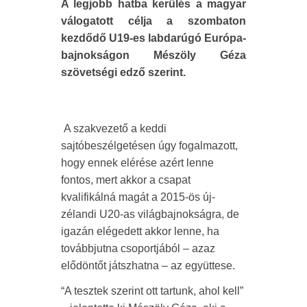
A legjobb hatba kerülés a magyar
válogatott célja a szombaton
kezdődő U19-es labdarúgó Európa-
bajnokságon Mészöly Géza
szövetségi edző szerint.
A szakvezető a keddi
sajtóbeszélgetésen úgy fogalmazott,
hogy ennek elérése azért lenne
fontos, mert akkor a csapat
kvalifikálná magát a 2015-ös új-
zélandi U20-as világbajnokságra, de
igazán elégedett akkor lenne, ha
továbbjutna csoportjából – azaz
elődöntőt játszhatna – az együttese.
“A tesztek szerint ott tartunk, ahol kell”