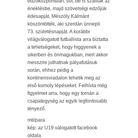
edzőközpontban, sőt, be is szálltak az
éneklésbe, majd szövetségi edzőjük
édesapját, Mészöly Kálmánt
köszöntötték, aki szerdán ünnepli
73. születésnapját. A korábbi
világválogatott futballista arra bíztatta
a tehetségeket, hogy higgyenek a
sikerben és önmagukban, mert akkor
messzire juthatnak pályafutásuk
során, ehhez pedig a
kontinensviadalon tehetik meg az
első komoly lépéseket. Felhívta még
figyelmet arra, hogy egy tornán a
csapategység az egyik legfontosabb
tényező.
mti/para
kép: az U19 válogatott facebook
oldala